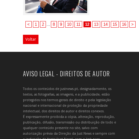
<
1
2
...
8
9
10
11
12
13
14
15
16
>
Voltar
AVISO LEGAL - DIREITOS DE AUTOR
Todos os conteúdos de justnews.pt, designadamente, os
textos, as fotografias, as imagens, e a publicidade, estão
protegidos nos termos gerais de direito e pela legislação
nacional e internacional de proteção da propriedade
intelectual, dos direitos de autor e direitos conexos.
É expressamente proibida a cópia, alteração, reprodução,
publicação, difusão, transmissão ou distribuição de todo e
qualquer conteúdo presente no site, salvo com
autorização prévia da Direção da Just News e sempre com