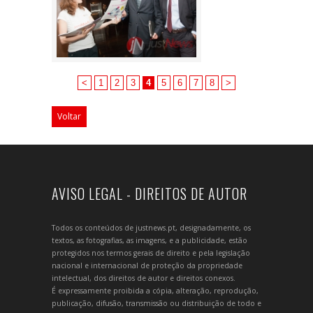
<
1
2
3
4
5
6
7
8
>
Voltar
AVISO LEGAL - DIREITOS DE AUTOR
Todos os conteúdos de justnews.pt, designadamente, os
textos, as fotografias, as imagens, e a publicidade, estão
protegidos nos termos gerais de direito e pela legislação
nacional e internacional de proteção da propriedade
intelectual, dos direitos de autor e direitos conexos.
É expressamente proibida a cópia, alteração, reprodução,
publicação, difusão, transmissão ou distribuição de todo e