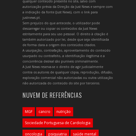
qualquer conteúdo presente no site, salvo com
autorização prévia da Direção da Just News e sempre com
a indicação da fonte (Just News), com o link para
justnews.pt.
Sem prejuízo do que antecede, o utilizador pode
descarregar ou copiar os conteúdos da Just News
estritamente para seu uso pessoal. O direito à citação é
também autorizado por lei, desde que seja identificada
de forma clara a origem dos conteúdos citados.
A usurpação, contrafação, aproveitamento do conteúdo
usurpado ou contrafeito, a identificação ilegítima e a
concorrência desleal são puníveis criminalmente.
A Just News reserva-se o direito de agir judicialmente
contra os autores de qualquer cópia, reprodução, difusão,
exploração comercial não autorizadas ou outra utilização
não autorizada do conteúdo do site por terceiros.
NUVEM DE REFERÊNCIAS
MGF
cancro
nutrição
Sociedade Portuguesa de Cardiologia
oncologia
psiquiatria
saúde mental