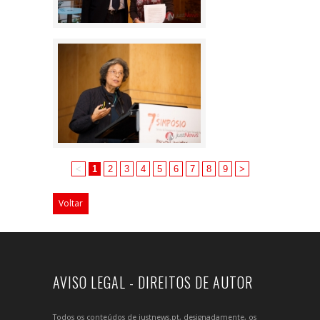
<
1
2
3
4
5
6
7
8
9
>
Voltar
AVISO LEGAL - DIREITOS DE AUTOR
Todos os conteúdos de justnews.pt, designadamente, os