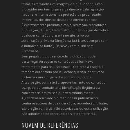
textos, as fotografias, as imagens, e a publicidade, estão
protegidos nos termos gerais de direito e pela legislação
nacional e internacional de proteção da propriedade
intelectual, dos direitos de autor e direitos conexos.
É expressamente proibida a cópia, alteração, reprodução,
publicação, difusão, transmissão ou distribuição de todo e
qualquer conteúdo presente no site, salvo com
autorização prévia da Direção da Just News e sempre com
a indicação da fonte (Just News), com o link para
justnews.pt.
Sem prejuízo do que antecede, o utilizador pode
descarregar ou copiar os conteúdos da Just News
estritamente para seu uso pessoal. O direito à citação é
também autorizado por lei, desde que seja identificada
de forma clara a origem dos conteúdos citados.
A usurpação, contrafação, aproveitamento do conteúdo
usurpado ou contrafeito, a identificação ilegítima e a
concorrência desleal são puníveis criminalmente.
A Just News reserva-se o direito de agir judicialmente
contra os autores de qualquer cópia, reprodução, difusão,
exploração comercial não autorizadas ou outra utilização
não autorizada do conteúdo do site por terceiros.
NUVEM DE REFERÊNCIAS