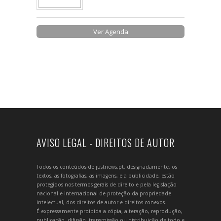
Ver Agenda
AVISO LEGAL - DIREITOS DE AUTOR
Todos os conteúdos de justnews.pt, designadamente, os
textos, as fotografias, as imagens, e a publicidade, estão
protegidos nos termos gerais de direito e pela legislação
nacional e internacional de proteção da propriedade
intelectual, dos direitos de autor e direitos conexos.
É expressamente proibida a cópia, alteração, reprodução,
publicação, difusão, transmissão ou distribuição de todo e