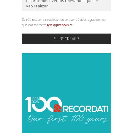
os próximos eventos relevantes que se
vão realizar.
Se não receber a newsletter ou se tiver dúvidas, agradecemos
que nos contacte:
geral@justnews.pt
SUBSCREVER