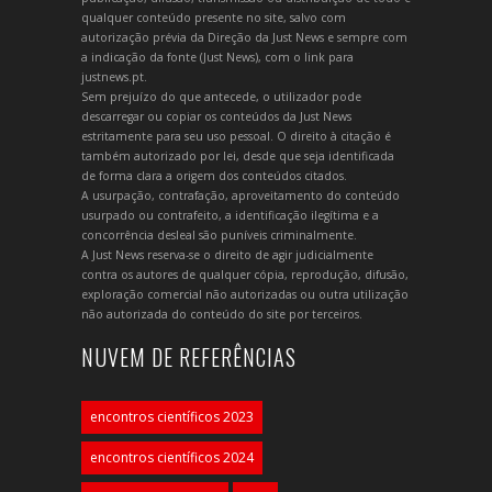
qualquer conteúdo presente no site, salvo com
autorização prévia da Direção da Just News e sempre com
a indicação da fonte (Just News), com o link para
justnews.pt.
Sem prejuízo do que antecede, o utilizador pode
descarregar ou copiar os conteúdos da Just News
estritamente para seu uso pessoal. O direito à citação é
também autorizado por lei, desde que seja identificada
de forma clara a origem dos conteúdos citados.
A usurpação, contrafação, aproveitamento do conteúdo
usurpado ou contrafeito, a identificação ilegítima e a
concorrência desleal são puníveis criminalmente.
A Just News reserva-se o direito de agir judicialmente
contra os autores de qualquer cópia, reprodução, difusão,
exploração comercial não autorizadas ou outra utilização
não autorizada do conteúdo do site por terceiros.
NUVEM DE REFERÊNCIAS
encontros científicos 2023
encontros científicos 2024