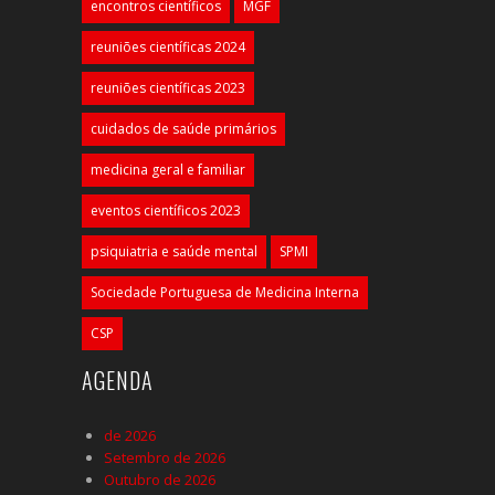
encontros científicos
MGF
reuniões científicas 2024
reuniões científicas 2023
cuidados de saúde primários
medicina geral e familiar
eventos científicos 2023
psiquiatria e saúde mental
SPMI
Sociedade Portuguesa de Medicina Interna
CSP
AGENDA
de 2026
Setembro de 2026
Outubro de 2026