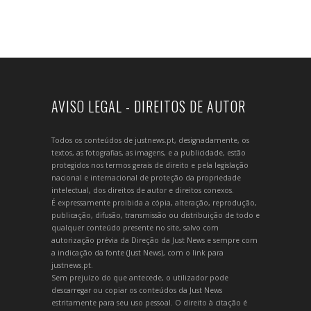
AVISO LEGAL - DIREITOS DE AUTOR
Todos os conteúdos de justnews.pt, designadamente, os
textos, as fotografias, as imagens, e a publicidade, estão
protegidos nos termos gerais de direito e pela legislação
nacional e internacional de proteção da propriedade
intelectual, dos direitos de autor e direitos conexos.
É expressamente proibida a cópia, alteração, reprodução,
publicação, difusão, transmissão ou distribuição de todo e
qualquer conteúdo presente no site, salvo com
autorização prévia da Direção da Just News e sempre com
a indicação da fonte (Just News), com o link para
justnews.pt.
Sem prejuízo do que antecede, o utilizador pode
descarregar ou copiar os conteúdos da Just News
estritamente para seu uso pessoal. O direito à citação é