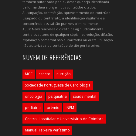
também autorizado por lei, desde que seja identificada
de forma clara a origem dos conteúdos citados.
A usurpação, contrafação, aproveitamento do conteúdo
usurpado ou contrafeito, a identificação ilegítima e a
concorrência desleal são puníveis criminalmente.
A Just News reserva-se o direito de agir judicialmente
contra os autores de qualquer cópia, reprodução, difusão,
exploração comercial não autorizadas ou outra utilização
não autorizada do conteúdo do site por terceiros.
NUVEM DE REFERÊNCIAS
MGF
cancro
nutrição
Sociedade Portuguesa de Cardiologia
oncologia
psiquiatria
saúde mental
pediatria
prémio
INEM
Centro Hospitalar e Universitário de Coimbra
Manuel Teixeira Veríssimo