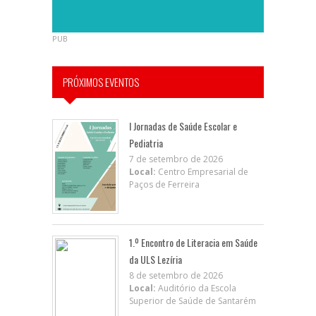
PUB
PRÓXIMOS EVENTOS
I Jornadas de Saúde Escolar e
Pediatria
7 de setembro de 2026
Local:
Centro Empresarial de
Paços de Ferreira
1.º Encontro de Literacia em Saúde
da ULS Lezíria
8 de setembro de 2026
Local:
Auditório da Escola
Superior de Saúde de Santarém