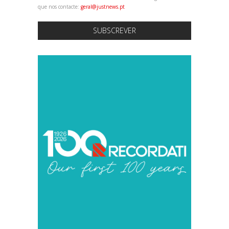
que nos contacte:
geral@justnews.pt
SUBSCREVER