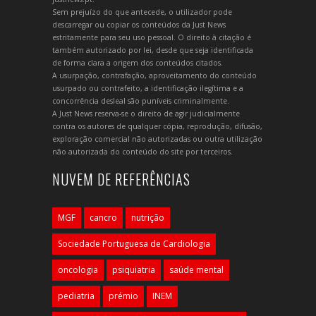
Sem prejuízo do que antecede, o utilizador pode
descarregar ou copiar os conteúdos da Just News
estritamente para seu uso pessoal. O direito à citação é
também autorizado por lei, desde que seja identificada
de forma clara a origem dos conteúdos citados.
A usurpação, contrafação, aproveitamento do conteúdo
usurpado ou contrafeito, a identificação ilegítima e a
concorrência desleal são puníveis criminalmente.
A Just News reserva-se o direito de agir judicialmente
contra os autores de qualquer cópia, reprodução, difusão,
exploração comercial não autorizadas ou outra utilização
não autorizada do conteúdo do site por terceiros.
NUVEM DE REFERÊNCIAS
MGF
cancro
nutrição
Sociedade Portuguesa de Cardiologia
oncologia
psiquiatria
saúde mental
pediatria
prémio
INEM