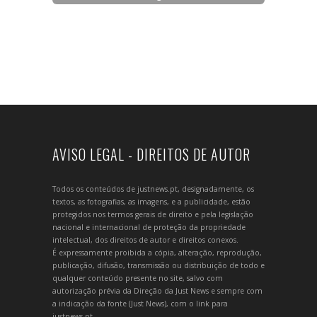
AVISO LEGAL - DIREITOS DE AUTOR
Todos os conteúdos de justnews.pt, designadamente, os
textos, as fotografias, as imagens, e a publicidade, estão
protegidos nos termos gerais de direito e pela legislação
nacional e internacional de proteção da propriedade
intelectual, dos direitos de autor e direitos conexos.
É expressamente proibida a cópia, alteração, reprodução,
publicação, difusão, transmissão ou distribuição de todo e
qualquer conteúdo presente no site, salvo com
autorização prévia da Direção da Just News e sempre com
a indicação da fonte (Just News), com o link para
justnews.pt.