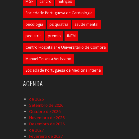
MGF
cancro
nutrição
Sociedade Portuguesa de Cardiologia
oncologia
psiquiatria
saúde mental
pediatria
prémio
INEM
Centro Hospitalar e Universitário de Coimbra
Manuel Teixeira Veríssimo
Sociedade Portuguesa de Medicina Interna
AGENDA
de 2026
Setembro de 2026
Outubro de 2026
Novembro de 2026
Dezembro de 2026
de 2027
Fevereiro de 2027