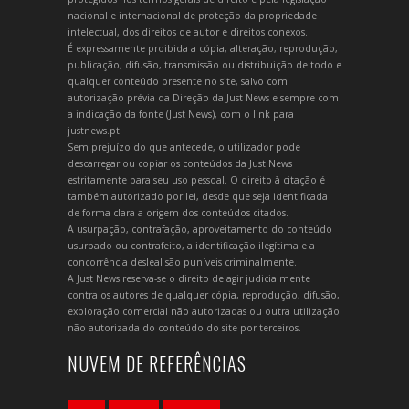
nacional e internacional de proteção da propriedade
intelectual, dos direitos de autor e direitos conexos.
É expressamente proibida a cópia, alteração, reprodução,
publicação, difusão, transmissão ou distribuição de todo e
qualquer conteúdo presente no site, salvo com
autorização prévia da Direção da Just News e sempre com
a indicação da fonte (Just News), com o link para
justnews.pt.
Sem prejuízo do que antecede, o utilizador pode
descarregar ou copiar os conteúdos da Just News
estritamente para seu uso pessoal. O direito à citação é
também autorizado por lei, desde que seja identificada
de forma clara a origem dos conteúdos citados.
A usurpação, contrafação, aproveitamento do conteúdo
usurpado ou contrafeito, a identificação ilegítima e a
concorrência desleal são puníveis criminalmente.
A Just News reserva-se o direito de agir judicialmente
contra os autores de qualquer cópia, reprodução, difusão,
exploração comercial não autorizadas ou outra utilização
não autorizada do conteúdo do site por terceiros.
NUVEM DE REFERÊNCIAS