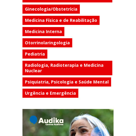
Ginecologia/Obstetrícia
Medicina Física e de Reabilitação
Medicina Interna
Otorrinolaringologia
Pediatria
Radiologia, Radioterapia e Medicina
Nuclear
Psiquiatria, Psicologia e Saúde Mental
Urgência e Emergência