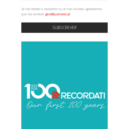
Se não receber a newsletter ou se tiver dúvidas, agradecemos
que nos contacte:
geral@justnews.pt
SUBSCREVER