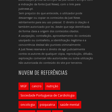
a indicação da fonte (Just News), com o link para
justnews.pt.
Sem prejuízo do que antecede, o utilizador pode
descarregar ou copiar os conteúdos da Just News
estritamente para seu uso pessoal. O direito à citação é
também autorizado por lei, desde que seja identificada
de forma clara a origem dos conteúdos citados.
A usurpação, contrafação, aproveitamento do conteúdo
usurpado ou contrafeito, a identificação ilegítima e a
concorrência desleal são puníveis criminalmente.
A Just News reserva-se o direito de agir judicialmente
contra os autores de qualquer cópia, reprodução, difusão,
exploração comercial não autorizadas ou outra utilização
não autorizada do conteúdo do site por terceiros.
NUVEM DE REFERÊNCIAS
MGF
cancro
nutrição
Sociedade Portuguesa de Cardiologia
oncologia
psiquiatria
saúde mental