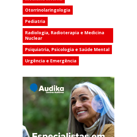
Otorrinolaringologia
Pediatria
Radiologia, Radioterapia e Medicina
Nuclear
Psiquiatria, Psicologia e Saúde Mental
Urgência e Emergência