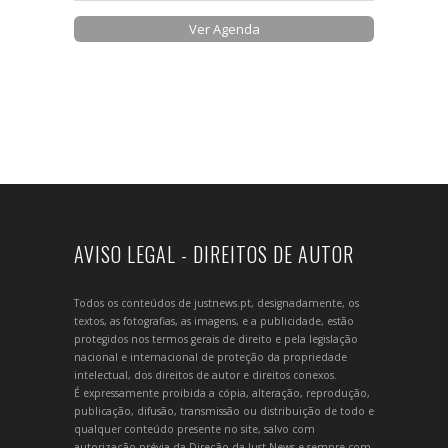
Ver Agenda
AVISO LEGAL - DIREITOS DE AUTOR
Todos os conteúdos de justnews.pt, designadamente, os
textos, as fotografias, as imagens, e a publicidade, estão
protegidos nos termos gerais de direito e pela legislação
nacional e internacional de proteção da propriedade
intelectual, dos direitos de autor e direitos conexos.
É expressamente proibida a cópia, alteração, reprodução,
publicação, difusão, transmissão ou distribuição de todo e
qualquer conteúdo presente no site, salvo com
autorização prévia da Direção da Just News e sempre com