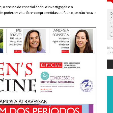
 o ensino da especialidade, a investigação e a
e poderem vir a ficar comprometidas no futuro, se não houver
D
d
n
d
o
v
Se nã
que 