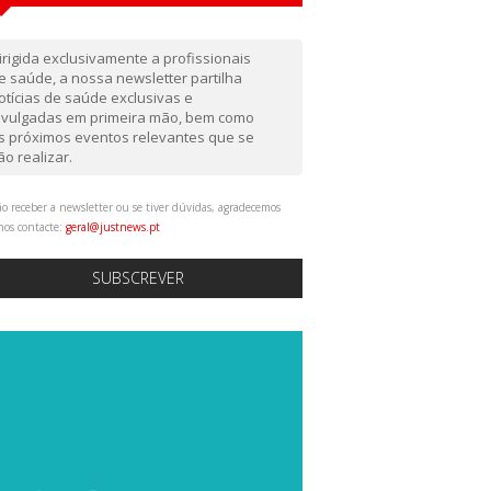
irigida exclusivamente a profissionais
e saúde, a nossa newsletter partilha
otícias de saúde exclusivas e
ivulgadas em primeira mão, bem como
s próximos eventos relevantes que se
ão realizar.
o receber a newsletter ou se tiver dúvidas, agradecemos
nos contacte:
geral@justnews.pt
SUBSCREVER