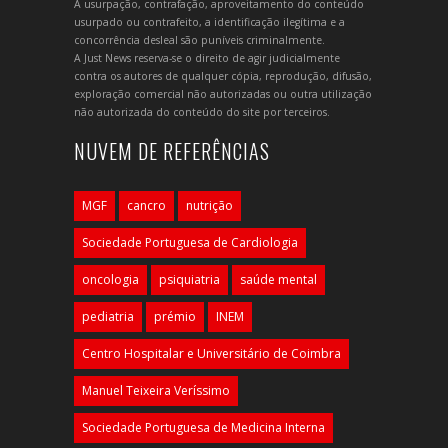
A usurpação, contrafação, aproveitamento do conteúdo
usurpado ou contrafeito, a identificação ilegítima e a
concorrência desleal são puníveis criminalmente.
A Just News reserva-se o direito de agir judicialmente
contra os autores de qualquer cópia, reprodução, difusão,
exploração comercial não autorizadas ou outra utilização
não autorizada do conteúdo do site por terceiros.
NUVEM DE REFERÊNCIAS
MGF
cancro
nutrição
Sociedade Portuguesa de Cardiologia
oncologia
psiquiatria
saúde mental
pediatria
prémio
INEM
Centro Hospitalar e Universitário de Coimbra
Manuel Teixeira Veríssimo
Sociedade Portuguesa de Medicina Interna