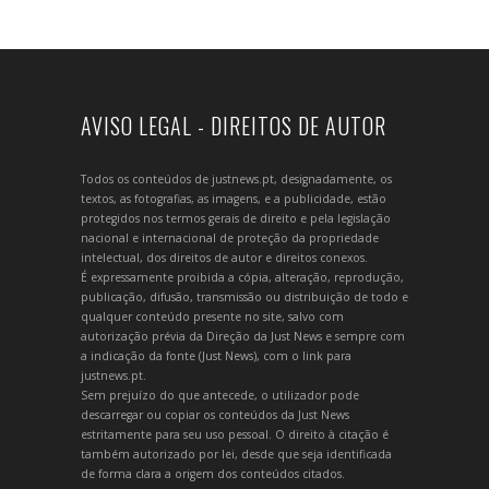
AVISO LEGAL - DIREITOS DE AUTOR
Todos os conteúdos de justnews.pt, designadamente, os
textos, as fotografias, as imagens, e a publicidade, estão
protegidos nos termos gerais de direito e pela legislação
nacional e internacional de proteção da propriedade
intelectual, dos direitos de autor e direitos conexos.
É expressamente proibida a cópia, alteração, reprodução,
publicação, difusão, transmissão ou distribuição de todo e
qualquer conteúdo presente no site, salvo com
autorização prévia da Direção da Just News e sempre com
a indicação da fonte (Just News), com o link para
justnews.pt.
Sem prejuízo do que antecede, o utilizador pode
descarregar ou copiar os conteúdos da Just News
estritamente para seu uso pessoal. O direito à citação é
também autorizado por lei, desde que seja identificada
de forma clara a origem dos conteúdos citados.