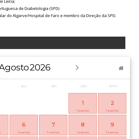
e Leiria;
ortuguesa de Diabetologia (SPD)
talar do Algarve/Hospital de Faro e membro da Direção da SPD.
Agosto
2026
qui.
sex.
sáb.
dom.
1
2
1
evento
1
evento
6
7
8
9
o
1
evento
1
evento
1
evento
1
evento