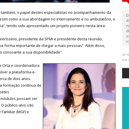
tido, também, o papel destes especialistas no acompanhamento da
D
 assim como a sua abordagem no internamento e no ambulatório, e
d
ria”, tendo sido apresentado um projeto pioneiro nesta área.
n
d
o
 Veríssimo, presidente da SPMI e presidente desta reunião,
v
uma forma importante de chegar a mais pessoas”. Além disso,
po consoante a sua disponibilidade”.
Se nã
que 
 de Orta e coordenadora
ver a plataforma e-
erca de dois anos.
 a formação contínua de
abetes
s módulos possam ser
 O público-alvo são
 Familiar (MGF) e