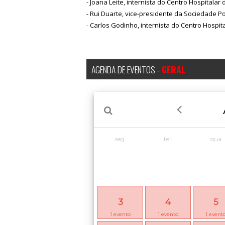
- Joana Leite, internista do Centro Hospitalar d
- Rui Duarte, vice-presidente da Sociedade P
- Carlos Godinho, internista do Centro Hospi
AGENDA DE EVENTOS -
GERAL
seg.
ter.
qua.
3
4
5
1
evento
1
evento
1
event