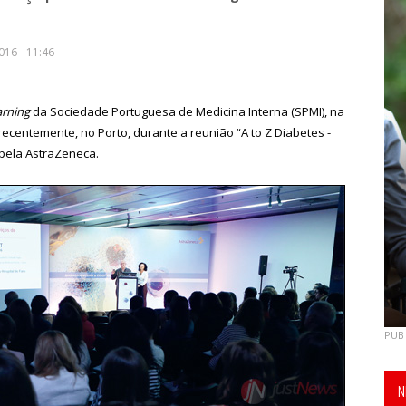
16 - 11:46
arning
da Sociedade Portuguesa de Medicina Interna (SPMI), na
recentemente, no Porto, durante a reunião “A to Z Diabetes -
pela AstraZeneca.
PUB
N