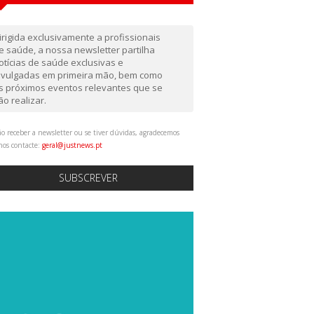
irigida exclusivamente a profissionais
e saúde, a nossa newsletter partilha
otícias de saúde exclusivas e
ivulgadas em primeira mão, bem como
s próximos eventos relevantes que se
ão realizar.
o receber a newsletter ou se tiver dúvidas, agradecemos
nos contacte:
geral@justnews.pt
SUBSCREVER