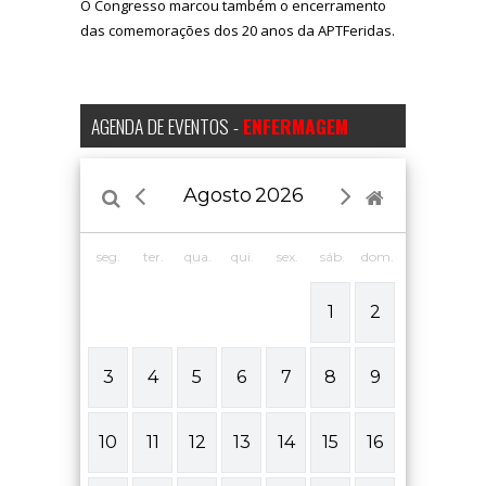
O Congresso marcou também o encerramento
das comemorações dos 20 anos da APTFeridas.
AGENDA DE EVENTOS -
ENFERMAGEM
Agosto
2026
seg.
ter.
qua.
qui.
sex.
sáb.
dom.
1
2
3
4
5
6
7
8
9
10
11
12
13
14
15
16