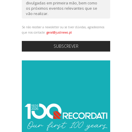
divulgadas em primeira mão, bem como
os próximos eventos relevantes que se
vão realizar.
Se não receber a newsletter ou se tiver dúvidas, agradecemos
que nos contacte:
geral@justnews.pt
SUBSCREVER