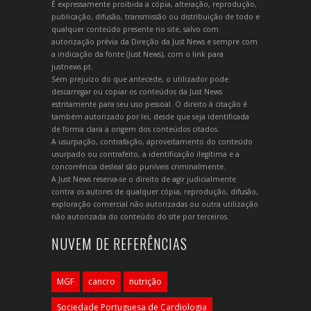
É expressamente proibida a cópia, alteração, reprodução,
publicação, difusão, transmissão ou distribuição de todo e
qualquer conteúdo presente no site, salvo com
autorização prévia da Direção da Just News e sempre com
a indicação da fonte (Just News), com o link para
justnews.pt.
Sem prejuízo do que antecede, o utilizador pode
descarregar ou copiar os conteúdos da Just News
estritamente para seu uso pessoal. O direito à citação é
também autorizado por lei, desde que seja identificada
de forma clara a origem dos conteúdos citados.
A usurpação, contrafação, aproveitamento do conteúdo
usurpado ou contrafeito, a identificação ilegítima e a
concorrência desleal são puníveis criminalmente.
A Just News reserva-se o direito de agir judicialmente
contra os autores de qualquer cópia, reprodução, difusão,
exploração comercial não autorizadas ou outra utilização
não autorizada do conteúdo do site por terceiros.
NUVEM DE REFERÊNCIAS
MGF
cancro
nutrição
Sociedade Portuguesa de Cardiologia