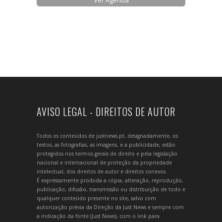
AVISO LEGAL - DIREITOS DE AUTOR
Todos os conteúdos de justnews.pt, designadamente, os
textos, as fotografias, as imagens, e a publicidade, estão
protegidos nos termos gerais de direito e pela legislação
nacional e internacional de proteção da propriedade
intelectual, dos direitos de autor e direitos conexos.
É expressamente proibida a cópia, alteração, reprodução,
publicação, difusão, transmissão ou distribuição de todo e
qualquer conteúdo presente no site, salvo com
autorização prévia da Direção da Just News e sempre com
a indicação da fonte (Just News), com o link para