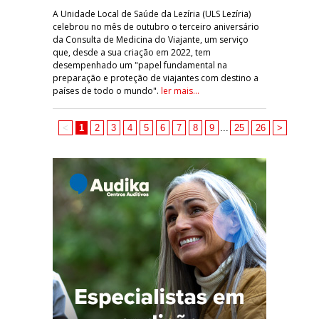
A Unidade Local de Saúde da Lezíria (ULS Lezíria)
celebrou no mês de outubro o terceiro aniversário
da Consulta de Medicina do Viajante, um serviço
que, desde a sua criação em 2022, tem
desempenhado um "papel fundamental na
preparação e proteção de viajantes com destino a
países de todo o mundo".
ler mais...
<
1
2
3
4
5
6
7
8
9
...
25
26
>