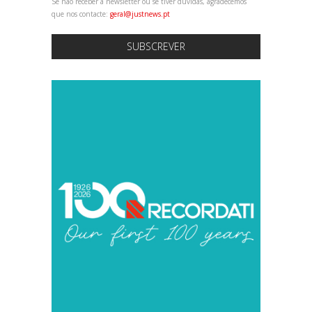
Se não receber a newsletter ou se tiver dúvidas, agradecemos
que nos contacte:
geral@justnews.pt
SUBSCREVER