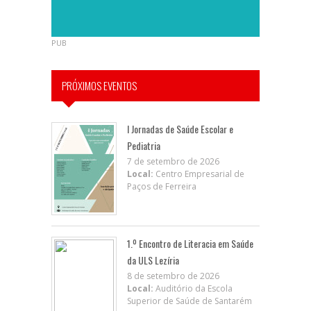
PUB
PRÓXIMOS EVENTOS
I Jornadas de Saúde Escolar e
Pediatria
7 de setembro de 2026
Local:
Centro Empresarial de
Paços de Ferreira
1.º Encontro de Literacia em Saúde
da ULS Lezíria
8 de setembro de 2026
Local:
Auditório da Escola
Superior de Saúde de Santarém