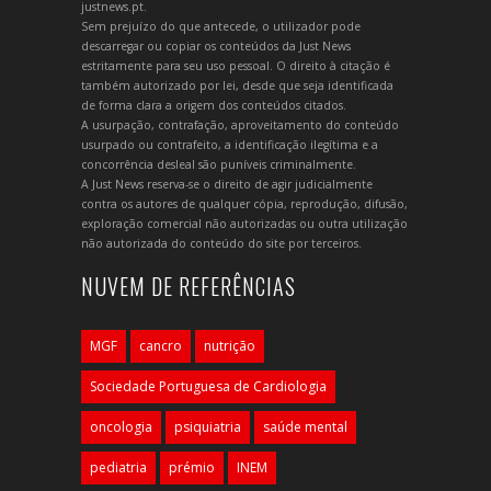
justnews.pt.
Sem prejuízo do que antecede, o utilizador pode
descarregar ou copiar os conteúdos da Just News
estritamente para seu uso pessoal. O direito à citação é
também autorizado por lei, desde que seja identificada
de forma clara a origem dos conteúdos citados.
A usurpação, contrafação, aproveitamento do conteúdo
usurpado ou contrafeito, a identificação ilegítima e a
concorrência desleal são puníveis criminalmente.
A Just News reserva-se o direito de agir judicialmente
contra os autores de qualquer cópia, reprodução, difusão,
exploração comercial não autorizadas ou outra utilização
não autorizada do conteúdo do site por terceiros.
NUVEM DE REFERÊNCIAS
MGF
cancro
nutrição
Sociedade Portuguesa de Cardiologia
oncologia
psiquiatria
saúde mental
pediatria
prémio
INEM