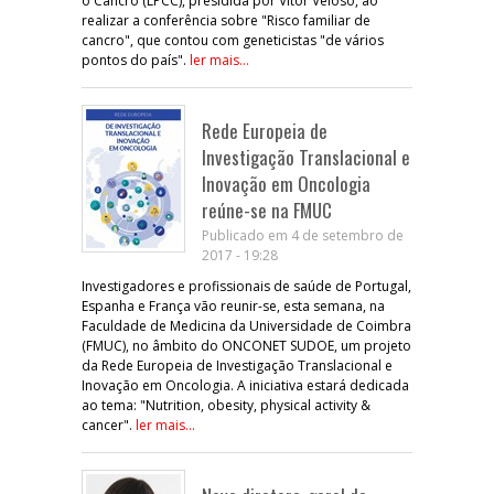
o Cancro (LPCC), presidida por Vítor Veloso, ao
realizar a conferência sobre "Risco familiar de
cancro", que contou com geneticistas "de vários
pontos do país".
ler mais...
Rede Europeia de
Investigação Translacional e
Inovação em Oncologia
reúne-se na FMUC
Publicado em 4 de setembro de
2017 - 19:28
Investigadores e profissionais de saúde de Portugal,
Espanha e França vão reunir-se, esta semana, na
Faculdade de Medicina da Universidade de Coimbra
(FMUC), no âmbito do ONCONET SUDOE, um projeto
da Rede Europeia de Investigação Translacional e
Inovação em Oncologia. A iniciativa estará dedicada
ao tema: "Nutrition, obesity, physical activity &
cancer".
ler mais...