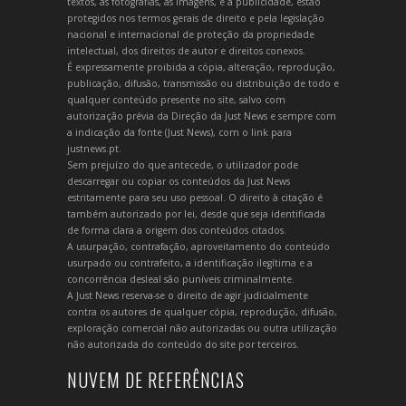
textos, as fotografias, as imagens, e a publicidade, estão
protegidos nos termos gerais de direito e pela legislação
nacional e internacional de proteção da propriedade
intelectual, dos direitos de autor e direitos conexos.
É expressamente proibida a cópia, alteração, reprodução,
publicação, difusão, transmissão ou distribuição de todo e
qualquer conteúdo presente no site, salvo com
autorização prévia da Direção da Just News e sempre com
a indicação da fonte (Just News), com o link para
justnews.pt.
Sem prejuízo do que antecede, o utilizador pode
descarregar ou copiar os conteúdos da Just News
estritamente para seu uso pessoal. O direito à citação é
também autorizado por lei, desde que seja identificada
de forma clara a origem dos conteúdos citados.
A usurpação, contrafação, aproveitamento do conteúdo
usurpado ou contrafeito, a identificação ilegítima e a
concorrência desleal são puníveis criminalmente.
A Just News reserva-se o direito de agir judicialmente
contra os autores de qualquer cópia, reprodução, difusão,
exploração comercial não autorizadas ou outra utilização
não autorizada do conteúdo do site por terceiros.
NUVEM DE REFERÊNCIAS