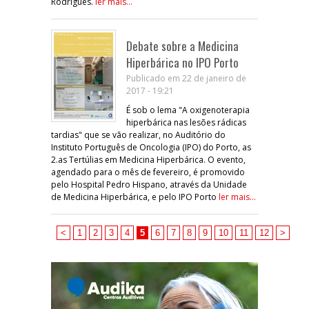
Rodrigues.
ler mais...
Debate sobre a Medicina
Hiperbárica no IPO Porto
Publicado em 22 de janeiro de
2017 - 19:21
É sob o lema "A oxigenoterapia
hiperbárica nas lesões rádicas
tardias" que se vão realizar, no Auditório do
Instituto Português de Oncologia (IPO) do Porto, as
2.as Tertúlias em Medicina Hiperbárica. O evento,
agendado para o mês de fevereiro, é promovido
pelo Hospital Pedro Hispano, através da Unidade
de Medicina Hiperbárica, e pelo IPO Porto
ler mais...
<
1
2
3
4
5
6
7
8
9
10
11
12
>