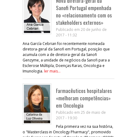
Nova diretora-geral da
Sanofi Portugal empenhada
no «relacionamento com os
stakeholders externos»
Publicado em 20 de junho de
2017 - 11:32
Ana García Cebrian foi recentemente nomeada
diretora-geral da Sanofi em Portugal, posição que
acumula com a de diretora-geral da Sanofi
Genzyme, a unidade de negócios da Sanofi para a
Esclerose Múltipla, Doenças Raras, Oncologia e
Imunologia.
ler mais...
Farmacêuticos hospitalares
«melhoram competências»
em Oncologia
Publicado em 25 de maio de
2017 - 19:30
Pela primeira vez na sua história,
o "Masterclass in Oncology Pharmacy", promovido