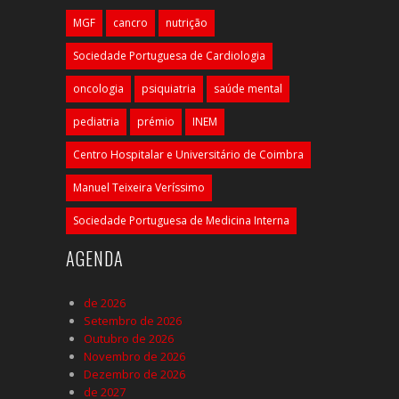
MGF
cancro
nutrição
Sociedade Portuguesa de Cardiologia
oncologia
psiquiatria
saúde mental
pediatria
prémio
INEM
Centro Hospitalar e Universitário de Coimbra
Manuel Teixeira Veríssimo
Sociedade Portuguesa de Medicina Interna
AGENDA
de 2026
Setembro de 2026
Outubro de 2026
Novembro de 2026
Dezembro de 2026
de 2027