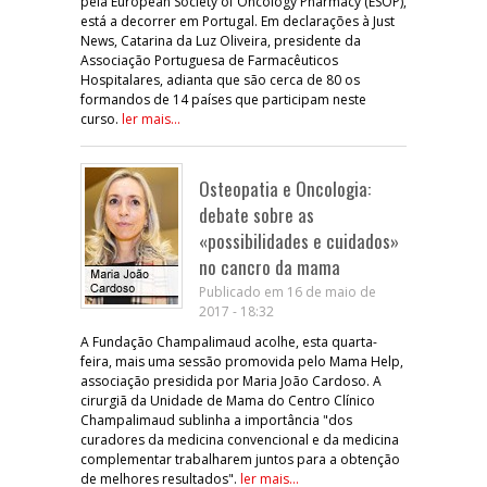
pela European Society of Oncology Pharmacy (ESOP),
está a decorrer em Portugal. Em declarações à Just
News, Catarina da Luz Oliveira, presidente da
Associação Portuguesa de Farmacêuticos
Hospitalares, adianta que são cerca de 80 os
formandos de 14 países que participam neste
curso.
ler mais...
Osteopatia e Oncologia:
debate sobre as
«possibilidades e cuidados»
no cancro da mama
Publicado em 16 de maio de
2017 - 18:32
A Fundação Champalimaud acolhe, esta quarta-
feira, mais uma sessão promovida pelo Mama Help,
associação presidida por Maria João Cardoso. A
cirurgiã da Unidade de Mama do Centro Clínico
Champalimaud sublinha a importância "dos
curadores da medicina convencional e da medicina
complementar trabalharem juntos para a obtenção
de melhores resultados".
ler mais...