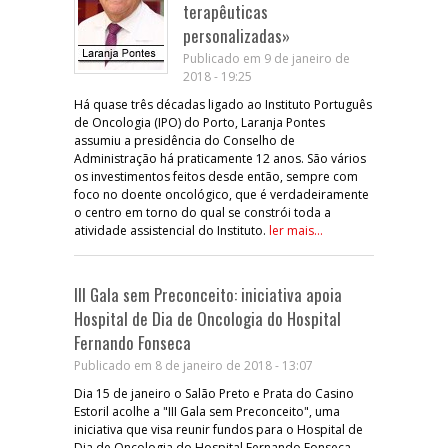
terapêuticas
personalizadas»
Publicado em 9 de janeiro de
2018 - 19:25
Há quase três décadas ligado ao Instituto Português
de Oncologia (IPO) do Porto, Laranja Pontes
assumiu a presidência do Conselho de
Administração há praticamente 12 anos. São vários
os investimentos feitos desde então, sempre com
foco no doente oncológico, que é verdadeiramente
o centro em torno do qual se constrói toda a
atividade assistencial do Instituto.
ler mais...
III Gala sem Preconceito: iniciativa apoia
Hospital de Dia de Oncologia do Hospital
Fernando Fonseca
Publicado em 8 de janeiro de 2018 - 13:07
Dia 15 de janeiro o Salão Preto e Prata do Casino
Estoril acolhe a "III Gala sem Preconceito", uma
iniciativa que visa reunir fundos para o Hospital de
Dia de Oncologia do Hospital Fernando Fonseca