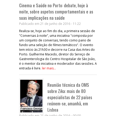
Cinema e Saúde no Porto: debate, hoje à
noite, sobre aspetos comportamentais e as
suas implicações na saúde
Publicado em 21 de junho de 2016 - 11:22
Realiza-se, hoje ao fim do dia, a primeira sessão de
"Conversas à noite", uma iniciativa "composta por
um conjunto de conversas, tendo como pano de
fundo uma seleção de filmes temáticos". O evento
tem início às 21h30 e decorre na Casa das Artes do
Porto. Guilherme Macedo, diretor do Serviço de
Gastrenterologia do Centro Hospitalar de São João,
é o mentor da iniciativa e moderador das sessões. A
entrada é livre.
ler mais...
Reunião técnica da OMS
sobre Zika: mais de 80
especialistas de 22 países
reúnem-se, amanhã, em
Lisboa
Publicado em 21 de junho de 2016 - 00:00