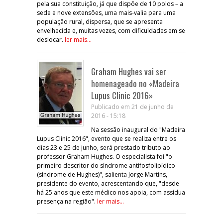
pela sua constituição, já que dispõe de 10 polos – a
sede e nove extensões, uma mais-valia para uma
população rural, dispersa, que se apresenta
envelhecida e, muitas vezes, com dificuldades em se
deslocar.
ler mais...
Graham Hughes vai ser
homenageado no «Madeira
Lupus Clinic 2016»
Publicado em 21 de junho de
2016 - 15:18
Na sessão inaugural do "Madeira
Lupus Clinic 2016", evento que se realiza entre os
dias 23 e 25 de junho, será prestado tributo ao
professor Graham Hughes. O especialista foi "o
primeiro descritor do síndrome antifosfolipídico
(síndrome de Hughes)", salienta Jorge Martins,
presidente do evento, acrescentando que, "desde
há 25 anos que este médico nos apoia, com assídua
presença na região".
ler mais...