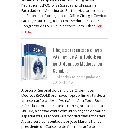
Sociedade Europeia de Otorrinolaringologia
Pediátrica (ESPO). Jorge Spratley, professor na
Faculdade de Medicina do Porto e vice-presidente
da Sociedade Portuguesa de ORL e Cirurgia Cérvico-
Facial (SPORL-CCF), tomou posse durante o 13.º
Congresso da ESPO, que decorreu em Lisboa.
ler
mais...
É hoje apresentado o livro
«Asma», de Ana Todo-Bom,
na Ordem dos Médicos, em
Coimbra
Publicado em 22 de junho de
2016 - 11:46
A Secção Regional do Centro da Ordem dos
Médicos (SRCOM) promove, hoje ao fim da tarde, a
apresentação do livro "Asma", de Ana Todo-Bom.
Além da autora e de Carlos Cortes, presidente da
SRCOM, a sessão conta com intervenções de vários
especialistas, responsáveis por diversas entidades.
A obra será apresentada por José Martins Nunes,
presidente do Conselho de Administração do