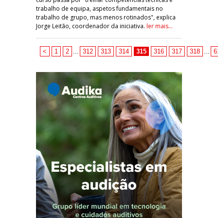
trabalho de equipa, aspetos fundamentais no
trabalho de grupo, mas menos rotinados", explica
Jorge Leitão, coordenador da iniciativa.
ler mais...
<
1
2
...
312
313
314
315
316
317
318
...
6