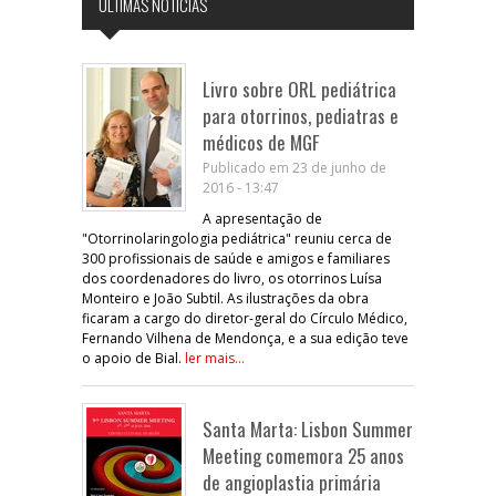
ÚLTIMAS NOTÍCIAS
Livro sobre ORL pediátrica
para otorrinos, pediatras e
médicos de MGF
Publicado em 23 de junho de
2016 - 13:47
A apresentação de
"Otorrinolaringologia pediátrica" reuniu cerca de
300 profissionais de saúde e amigos e familiares
dos coordenadores do livro, os otorrinos Luísa
Monteiro e João Subtil. As ilustrações da obra
ficaram a cargo do diretor-geral do Círculo Médico,
Fernando Vilhena de Mendonça, e a sua edição teve
o apoio de Bial.
ler mais...
Santa Marta: Lisbon Summer
Meeting comemora 25 anos
de angioplastia primária