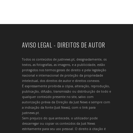
AVISO LEGAL - DIREITOS DE AUTOR
Todos os conteúdos de justnews.pt, designadamente, os
textos, as fotografias, as imagens, e a publicidade, estão
protegidos nos termos gerais de direito e pela legislação
nacional e internacional de proteção da propriedade
intelectual, dos direitos de autor e direitos conexos.
É expressamente proibida a cópia, alteração, reprodução,
publicação, difusão, transmissão ou distribuição de todo e
qualquer conteúdo presente no site, salvo com
autorização prévia da Direção da Just News e sempre com
a indicação da fonte (Just News), com o link para
justnews.pt.
Sem prejuízo do que antecede, o utilizador pode
descarregar ou copiar os conteúdos da Just News
estritamente para seu uso pessoal. O direito à citação é