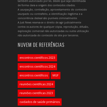
também autorizado por lei, desde que seja identificada
de forma clara a origem dos conteúdos citados.
A usurpação, contrafação, aproveitamento do conteúdo
usurpado ou contrafeito, a identificação ilegítima e a
concorrência desleal são puníveis criminalmente.
A Just News reserva-se o direito de agir judicialmente
contra os autores de qualquer cópia, reprodução, difusão,
exploração comercial não autorizadas ou outra utilização
não autorizada do conteúdo do site por terceiros.
NUVEM DE REFERÊNCIAS
encontros científicos 2023
encontros científicos 2024
encontros científicos
MGF
reuniões científicas 2024
reuniões científicas 2023
cuidados de saúde primários