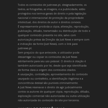
Todos os conteúdos de justnews.pt, designadamente, os
textos, as fotografias, as imagens, e a publicidade, estão
protegidos nos termos gerais de direito e pela legislação
nacional e internacional de proteção da propriedade
intelectual, dos direitos de autor e direitos conexos.
É expressamente proibida a cópia, alteração, reprodução,
publicação, difusão, transmissão ou distribuição de todo e
qualquer conteúdo presente no site, salvo com
autorização prévia da Direção da Just News e sempre com
a indicação da fonte (Just News), com o link para
justnews.pt.
Sem prejuízo do que antecede, o utilizador pode
descarregar ou copiar os conteúdos da Just News
estritamente para seu uso pessoal. O direito à citação é
também autorizado por lei, desde que seja identificada
de forma clara a origem dos conteúdos citados.
A usurpação, contrafação, aproveitamento do conteúdo
usurpado ou contrafeito, a identificação ilegítima e a
concorrência desleal são puníveis criminalmente.
A Just News reserva-se o direito de agir judicialmente
contra os autores de qualquer cópia, reprodução, difusão,
exploração comercial não autorizadas ou outra utilização
não autorizada do conteúdo do site por terceiros.