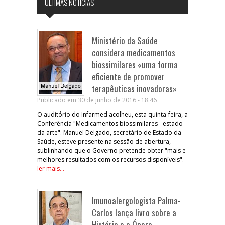
ÚLTIMAS NOTÍCIAS
Ministério da Saúde
considera medicamentos
biossimilares «uma forma
eficiente de promover
terapêuticas inovadoras»
Publicado em 30 de junho de 2016 - 18:46
O auditório do Infarmed acolheu, esta quinta-feira, a
Conferência "Medicamentos biossimilares - estado
da arte". Manuel Delgado, secretário de Estado da
Saúde, esteve presente na sessão de abertura,
sublinhando que o Governo pretende obter "mais e
melhores resultados com os recursos disponíveis".
ler mais...
Imunoalergologista Palma-
Carlos lança livro sobre a
História e a Ópera