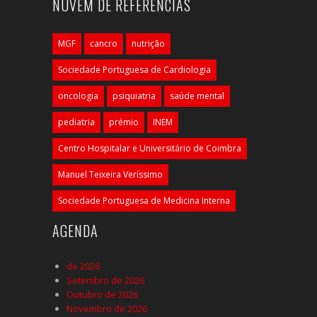
NUVEM DE REFERÊNCIAS
MGF
cancro
nutrição
Sociedade Portuguesa de Cardiologia
oncologia
psiquiatria
saúde mental
pediatria
prémio
INEM
Centro Hospitalar e Universitário de Coimbra
Manuel Teixeira Veríssimo
Sociedade Portuguesa de Medicina Interna
AGENDA
de 2026
Setembro de 2026
Outubro de 2026
Novembro de 2026