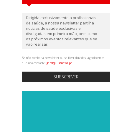
Dirigida exclusivamente a profissionais
de saúde, a nossa newsletter partilha
notícias de saúde exclusivas e
divulgadas em primeira mão, bem como
os próximos eventos relevantes que se
vão realizar.
Se não receber a newsletter ou se tiver dúvidas, agradecemos
que nos contacte:
geral@justnews.pt
SUBSCREVER