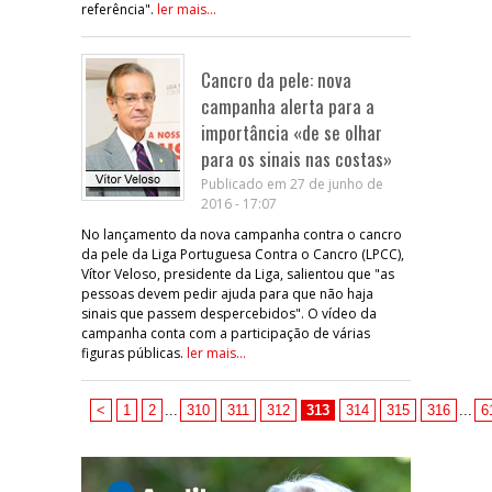
referência".
ler mais...
Cancro da pele: nova
campanha alerta para a
importância «de se olhar
para os sinais nas costas»
Publicado em 27 de junho de
2016 - 17:07
No lançamento da nova campanha contra o cancro
da pele da Liga Portuguesa Contra o Cancro (LPCC),
Vítor Veloso, presidente da Liga, salientou que "as
pessoas devem pedir ajuda para que não haja
sinais que passem despercebidos". O vídeo da
campanha conta com a participação de várias
figuras públicas.
ler mais...
<
1
2
...
310
311
312
313
314
315
316
...
6