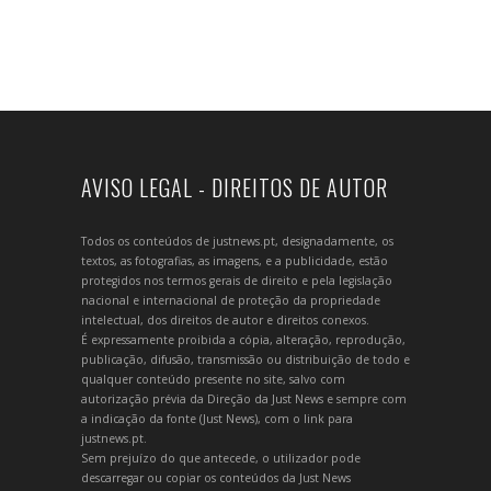
AVISO LEGAL - DIREITOS DE AUTOR
Todos os conteúdos de justnews.pt, designadamente, os
textos, as fotografias, as imagens, e a publicidade, estão
protegidos nos termos gerais de direito e pela legislação
nacional e internacional de proteção da propriedade
intelectual, dos direitos de autor e direitos conexos.
É expressamente proibida a cópia, alteração, reprodução,
publicação, difusão, transmissão ou distribuição de todo e
qualquer conteúdo presente no site, salvo com
autorização prévia da Direção da Just News e sempre com
a indicação da fonte (Just News), com o link para
justnews.pt.
Sem prejuízo do que antecede, o utilizador pode
descarregar ou copiar os conteúdos da Just News