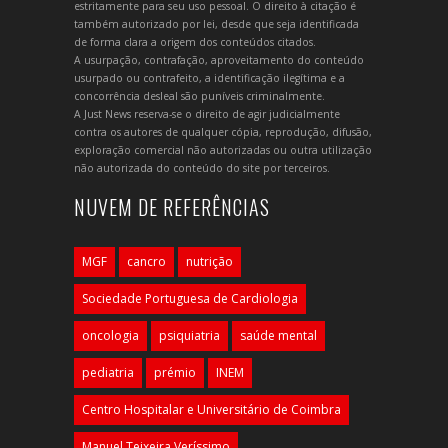
estritamente para seu uso pessoal. O direito à citação é
também autorizado por lei, desde que seja identificada
de forma clara a origem dos conteúdos citados.
A usurpação, contrafação, aproveitamento do conteúdo
usurpado ou contrafeito, a identificação ilegítima e a
concorrência desleal são puníveis criminalmente.
A Just News reserva-se o direito de agir judicialmente
contra os autores de qualquer cópia, reprodução, difusão,
exploração comercial não autorizadas ou outra utilização
não autorizada do conteúdo do site por terceiros.
NUVEM DE REFERÊNCIAS
MGF
cancro
nutrição
Sociedade Portuguesa de Cardiologia
oncologia
psiquiatria
saúde mental
pediatria
prémio
INEM
Centro Hospitalar e Universitário de Coimbra
Manuel Teixeira Veríssimo