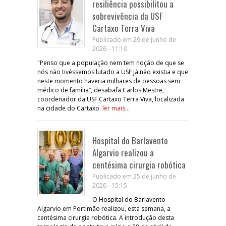
resiliência possibilitou a
sobrevivência da USF
Cartaxo Terra Viva
Publicado em 29 de junho de
2026 - 11:10
"Penso que a população nem tem noção de que se
nós não tivéssemos lutado a USF já não existia e que
neste momento haveria milhares de pessoas sem
médico de família”, desabafa Carlos Mestre,
coordenador da USF Cartaxo Terra Viva, localizada
na cidade do Cartaxo.
ler mais...
Hospital do Barlavento
Algarvio realizou a
centésima cirurgia robótica
Publicado em 25 de junho de
2026 - 15:15
O Hospital do Barlavento
Algarvio em Portimão realizou, esta semana, a
centésima cirurgia robótica. A introdução desta