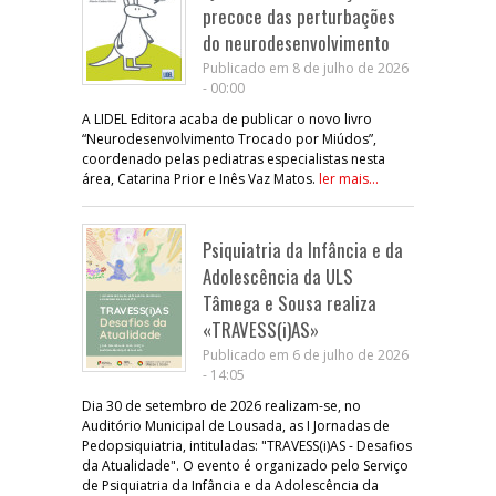
precoce das perturbações
do neurodesenvolvimento
Publicado em 8 de julho de 2026
- 00:00
A LIDEL Editora acaba de publicar o novo livro
“Neurodesenvolvimento Trocado por Miúdos”,
coordenado pelas pediatras especialistas nesta
área, Catarina Prior e Inês Vaz Matos.
ler mais...
Psiquiatria da Infância e da
Adolescência da ULS
Tâmega e Sousa realiza
«TRAVESS(i)AS»
Publicado em 6 de julho de 2026
- 14:05
Dia 30 de setembro de 2026 realizam-se, no
Auditório Municipal de Lousada, as I Jornadas de
Pedopsiquiatria, intituladas: "TRAVESS(i)AS - Desafios
da Atualidade". O evento é organizado pelo Serviço
de Psiquiatria da Infância e da Adolescência da