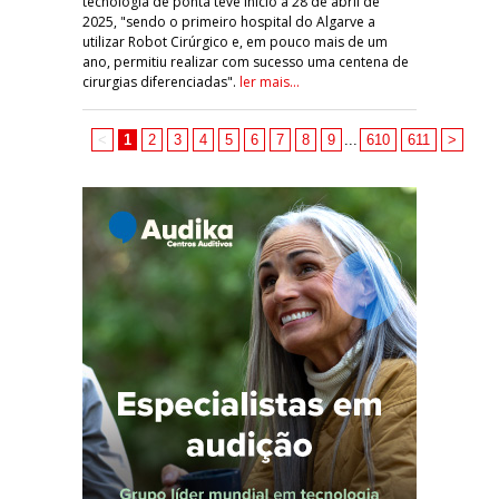
tecnologia de ponta teve início a 28 de abril de
2025, "sendo o primeiro hospital do Algarve a
utilizar Robot Cirúrgico e, em pouco mais de um
ano, permitiu realizar com sucesso uma centena de
cirurgias diferenciadas".
ler mais...
<
1
2
3
4
5
6
7
8
9
...
610
611
>