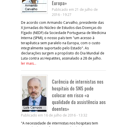
Europa»
Publicado em 21 de julho de
2016 - 19:27
De acordo com Armando Carvalho, presidente das
X Jornadas do Núcleo de Estudos das Doenças do
Fígado (NEDF) da Sociedade Portuguesa de Medicina
Interna (SPMI), o nosso país tem "um acesso à
terapêutica sem paralelo na Europa, com o custo
integralmente suportado pelo Estado". As
declarações surgem a propósito do Dia Mundial de
Luta contra as Hepatites, assinalado a 28 de julho.
ler mais...
Carência de internistas nos
hospitais do SNS pode
colocar em risco «a
qualidade da assistência aos
doentes»
Publicado em 16 de julho de 2016 - 13:32
"A necessidade de internistas nos hospitais tem