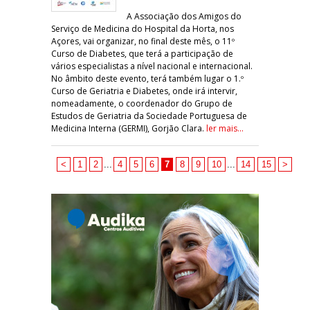
A Associação dos Amigos do
Serviço de Medicina do Hospital da Horta, nos
Açores, vai organizar, no final deste mês, o 11º
Curso de Diabetes, que terá a participação de
vários especialistas a nível nacional e internacional.
No âmbito deste evento, terá também lugar o 1.º
Curso de Geriatria e Diabetes, onde irá intervir,
nomeadamente, o coordenador do Grupo de
Estudos de Geriatria da Sociedade Portuguesa de
Medicina Interna (GERMI), Gorjão Clara.
ler mais...
<
1
2
...
4
5
6
7
8
9
10
...
14
15
>