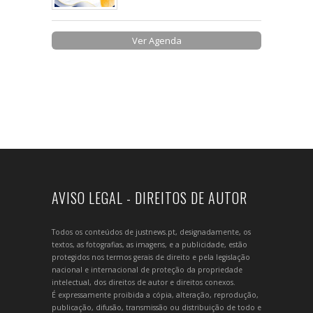
Ver Agenda
AVISO LEGAL - DIREITOS DE AUTOR
Todos os conteúdos de justnews.pt, designadamente, os
textos, as fotografias, as imagens, e a publicidade, estão
protegidos nos termos gerais de direito e pela legislação
nacional e internacional de proteção da propriedade
intelectual, dos direitos de autor e direitos conexos.
É expressamente proibida a cópia, alteração, reprodução,
publicação, difusão, transmissão ou distribuição de todo e