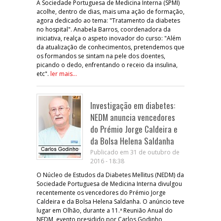
A Sociedade Portuguesa de Medicina Interna (SPMI)
acolhe, dentro de dias, mais uma ação de formação,
agora dedicado ao tema: "Tratamento da diabetes
no hospital". Anabela Barros, coordenadora da
iniciativa, realça o aspeto inovador do curso: "Além
da atualização de conhecimentos, pretendemos que
os formandos se sintam na pele dos doentes,
picando o dedo, enfrentando o receio da insulina,
etc".
ler mais...
Investigação em diabetes:
NEDM anuncia vencedores
do Prémio Jorge Caldeira e
da Bolsa Helena Saldanha
Publicado em 31 de outubro de
2016 - 18:38
O Núcleo de Estudos da Diabetes Mellitus (NEDM) da
Sociedade Portuguesa de Medicina Interna divulgou
recentemente os vencedores do Prémio Jorge
Caldeira e da Bolsa Helena Saldanha. O anúncio teve
lugar em Olhão, durante a 11.ª Reunião Anual do
NEDM, evento presidido por Carlos Godinho,