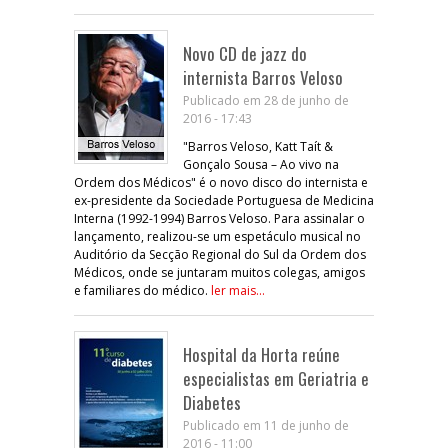
Novo CD de jazz do
internista Barros Veloso
Publicado em 28 de junho de
2016 - 17:43
"Barros Veloso, Katt Taít &
Gonçalo Sousa – Ao vivo na
Ordem dos Médicos" é o novo disco do internista e
ex-presidente da Sociedade Portuguesa de Medicina
Interna (1992-1994) Barros Veloso. Para assinalar o
lançamento, realizou-se um espetáculo musical no
Auditório da Secção Regional do Sul da Ordem dos
Médicos, onde se juntaram muitos colegas, amigos
e familiares do médico.
ler mais...
Hospital da Horta reúne
especialistas em Geriatria e
Diabetes
Publicado em 11 de junho de
2016 - 11:00