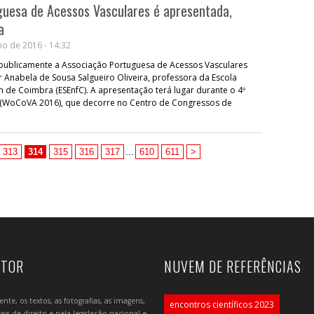
guesa de Acessos Vasculares é apresentada,
a
o de 2016 - 14:32
ublicamente a Associação Portuguesa de Acessos Vasculares
 Anabela de Sousa Salgueiro Oliveira, professora da Escola
de Coimbra (ESEnfC). A apresentação terá lugar durante o 4º
 (WoCoVA 2016), que decorre no Centro de Congressos de
313
314
315
316
317
...
610
611
>
UTOR
NUVEM DE REFERÊNCIAS
e, os textos, as fotografias, as imagens,
encontros científicos 2023
is de direito e pela legislação nacional e