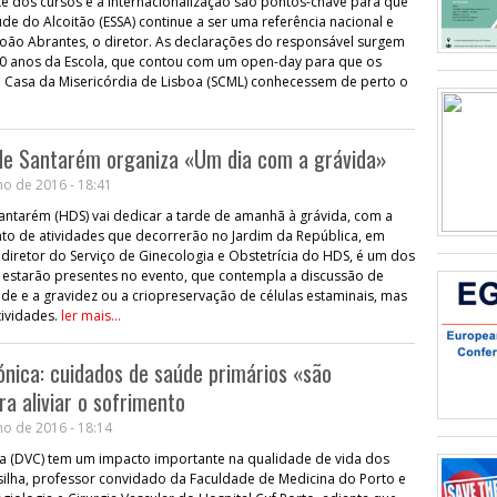
 dos cursos e a internacionalização são pontos-chave para que
úde do Alcoitão (ESSA) continue a ser uma referência nacional e
João Abrantes, o diretor. As declarações do responsável surgem
 anos da Escola, que contou com um open-day para que os
 Casa da Misericórdia de Lisboa (SCML) conhecessem de perto o
l de Santarém organiza «Um dia com a grávida»
o de 2016 - 18:41
 Santarém (HDS) vai dedicar a tarde de amanhã à grávida, com a
nto de atividades que decorrerão no Jardim da República, em
, diretor do Serviço de Ginecologia e Obstetrícia do HDS, é um dos
e estarão presentes no evento, que contempla a discussão de
e e a gravidez ou a criopreservação de células estaminais, mas
tividades.
ler mais...
nica: cuidados de saúde primários «são
a aliviar o sofrimento
o de 2016 - 18:14
a (DVC) tem um impacto importante na qualidade de vida dos
lha, professor convidado da Faculdade de Medicina do Porto e