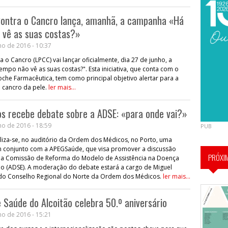
Contra o Cancro lança, amanhã, a campanha «Há
 vê as suas costas?»
o de 2016 - 10:37
 o Cancro (LPCC) vai lançar oficialmente, dia 27 de junho, a
po não vê as suas costas?". Esta iniciativa, que conta com o
Roche Farmacêutica, tem como principal objetivo alertar para a
 cancro da pele.
ler mais...
s recebe debate sobre a ADSE: «para onde vai?»
o de 2016 - 18:59
PUB
iza-se, no auditório da Ordem dos Médicos, no Porto, uma
em conjunto com a APEGSaúde, que visa promover a discussão
PRÓXI
e a Comissão de Reforma do Modelo de Assistência na Doença
do (ADSE). A moderação do debate estará a cargo de Miguel
 do Conselho Regional do Norte da Ordem dos Médicos.
ler mais...
e Saúde do Alcoitão celebra 50.º aniversário
o de 2016 - 15:21