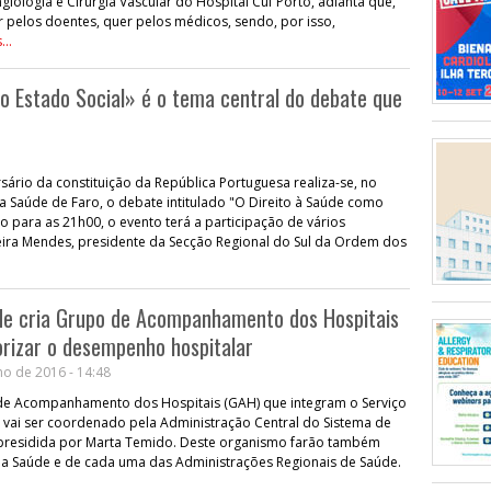
giologia e Cirurgia Vascular do Hospital Cuf Porto, adianta que,
 pelos doentes, quer pelos médicos, sendo, por isso,
...
o Estado Social» é o tema central do debate que
rio da constituição da República Portuguesa realiza-se, no
da Saúde de Faro, o debate intitulado "O Direito à Saúde como
o para as 21h00, o evento terá a participação de vários
xeira Mendes, presidente da Secção Regional do Sul da Ordem dos
úde cria Grupo de Acompanhamento dos Hospitais
rizar o desempenho hospitalar
o de 2016 - 14:48
de Acompanhamento dos Hospitais (GAH) que integram o Serviço
 vai ser coordenado pela Administração Central do Sistema de
 presidida por Marta Temido. Deste organismo farão também
da Saúde e de cada uma das Administrações Regionais de Saúde.