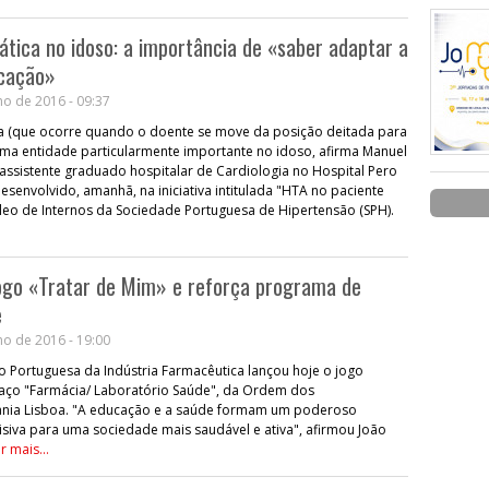
ática no idoso: a importância de «saber adaptar a
icação»
o de 2016 - 09:37
ca (que ocorre quando o doente se move da posição deitada para
uma entidade particularmente importante no idoso, afirma Manuel
assistente graduado hospitalar de Cardiologia no Hospital Pero
esenvolvido, amanhã, na iniciativa intitulada "HTA no paciente
leo de Internos da Sociedade Portuguesa de Hipertensão (SPH).
ogo «Tratar de Mim» e reforça programa de
e
o de 2016 - 19:00
 Portuguesa da Indústria Farmacêutica lançou hoje o jogo
paço "Farmácia/ Laboratório Saúde", da Ordem dos
ania Lisboa. "A educação e a saúde formam um poderoso
isiva para uma sociedade mais saudável e ativa", afirmou João
er mais...