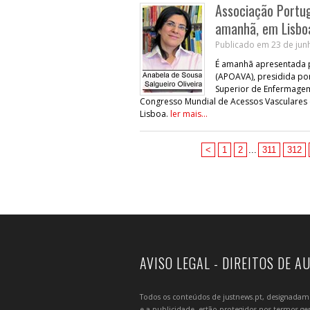
Associação Portu
amanhã, em Lisbo
Publicado em 23 de junh
É amanhã apresentada p
(APOAVA), presidida por
Superior de Enfermagem 
Congresso Mundial de Acessos Vasculares
Lisboa.
ler mais...
<
1
2
...
311
312
AVISO LEGAL - DIREITOS DE A
Todos os conteúdos de justnews.pt, designadament
e a publicidade, estão protegidos nos termos gera