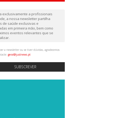
da exclusivamente a profissionais
de, a nossa newsletter partilha
as de saúde exclusivas e
gadas em primeira mão, bem como
ximos eventos relevantes que se
alizar.
ber a newsletter ou se tiver dúvidas, agradecemos
ntacte:
geral@justnews.pt
SUBSCREVER