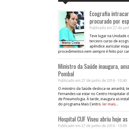
Ecografia intraca
procurado por esp
Publicado em 27 de junh
Teve lugar na Unidade 
terceiro curso de ecogr
apêndice auricular esqu
procedimentos nem sempre é feito por card
Ministro da Saúde inaugura, ama
Pombal
Publicado em 27 de junho de 2016 - 10:40
O ministro da Saúde desloca-se amanhã, te
Fernandes vai estar no Centro Hospitalar 
de Pneumologia. À tarde, inaugura as ins
do programa Mais Centro.
ler mais...
Hospital CUF Viseu abriu hoje as
Publicado em 27 de junho de 2016 - 10:09