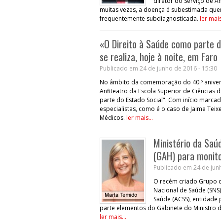
diretor do Serviço de An
muitas vezes, a doença é subestimada quer
frequentemente subdiagnosticada.
ler mais
«O Direito à Saúde como parte d
se realiza, hoje à noite, em Faro
Publicado em 24 de junho de 2016 - 15:30
No âmbito da comemoração do 40.º aniversá
Anfiteatro da Escola Superior de Ciências 
parte do Estado Social". Com início marcad
especialistas, como é o caso de Jaime Tei
Médicos.
ler mais...
Ministério da Sa
(GAH) para monito
Publicado em 24 de junh
O recém criado Grupo 
Nacional de Saúde (SNS)
Saúde (ACSS), entidade
parte elementos do Gabinete do Ministro 
ler mais...