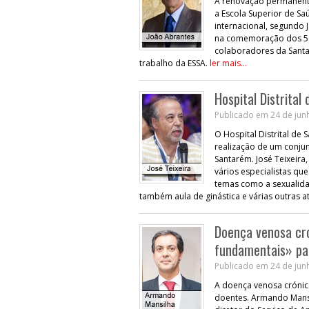
A renovação permanente
a Escola Superior de Sa
internacional, segundo 
na comemoração dos 50
colaboradores da Santa
trabalho da ESSA.
ler mais...
Hospital Distrita
Publicado em 24 de junh
O Hospital Distrital de
realização de um conju
Santarém. José Teixeira
vários especialistas qu
temas como a sexualidad
também aula de ginástica e várias outras a
Doença venosa cró
fundamentais» par
Publicado em 24 de junh
A doença venosa crónic
doentes. Armando Mansi