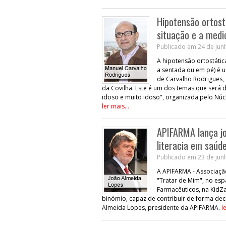
Hipotensão ortost
situação e a med
Publicado em 24 de junh
A hipotensão ortostáti
a sentada ou em pé) é 
de Carvalho Rodrigues, 
da Covilhã. Este é um dos temas que será d
idoso e muito idoso", organizada pelo Núc
ler mais...
APIFARMA lança j
literacia em saúd
Publicado em 23 de junh
A APIFARMA - Associação
"Tratar de Mim", no es
Farmacêuticos, na KidZ
binómio, capaz de contribuir de forma dec
Almeida Lopes, presidente da APIFARMA.
l