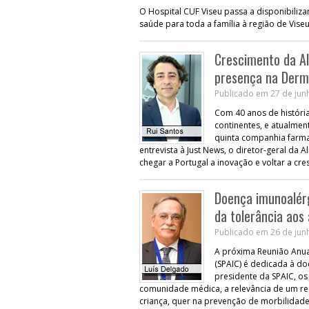
O Hospital CUF Viseu passa a disponibilizar
saúde para toda a família à região de Vis
Crescimento da Al
presença na Derm
Publicado em 27 de junh
Com 40 anos de históri
continentes, e atualment
quinta companhia farma
entrevista à Just News, o diretor-geral da A
chegar a Portugal a inovação e voltar a cr
Doença imunoalérg
da tolerância aos
Publicado em 26 de junh
A próxima Reunião Anua
(SPAIC) é dedicada à do
presidente da SPAIC, os
comunidade médica, a relevância de um re
criança, quer na prevenção de morbilidad