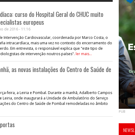
rdíaca: curso do Hospital Geral do CHUC muito
ecialistas europeus
o de 2016 - 11:16
de Intervenção Cardiovascular, coordenada por Marco Costa, o
afia intracardíaca, mais uma vez no contexto do encerramento do
erdo. Em entrevista, o responsável explica que "este tipo de
iologistas de intervenção noutros países".
ler mais...
nhã, as novas instalações do Centro de Saúde de
rça-feira, a Leiria e Pombal. Durante a manhã, Adalberto Campos
de Leiria, onde inaugurará a Unidade de Ambulatório do Serviço
talações do Centro de Saúde de Pombal remodeladas no âmbito
PUB
 portas
NEWSLE