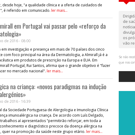
, desde hoje, "a qualidade clínica e a oferta de cuidados de
eu", é referido em comunicado.
ler mais...
Dirigi
de saú
mirall em Portugal vai passar pelo «reforço da
notíci
atologia»
divul
os pró
o de 2016 - 08:00
vão re
a em investigação e presença em mais de 70 países dos cinco
e com foco principal na área da Dermatologia, a Almirall já é a
Se não rece
cêutica em produtos de prescrição na Europa e EUA. Em
que nos co
lmirall Portugal, Rui Santos, afirma que o grande objetivo é "fazer
escer no mercado nacional".
ler mais...
ica na criança: «novos paradigmas na indução
 alergénios»
o de 2016 - 16:39
l da Sociedade Portuguesa de Alergologia e Imunologia Clínica
ença imunoalérgica na criança. De acordo com Luís Delgado,
 trabalhos aí apresentados "permitirão reforçar, em toda a
conhecimento e diagnóstico precoce da doença alérgica na
e, quer na promoção da saúde neste grupo etário.
ler mais...