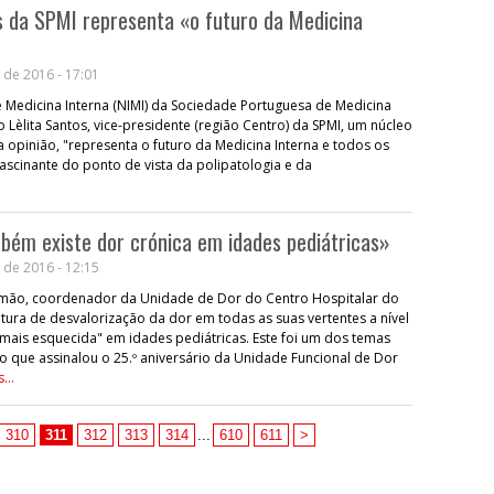
s da SPMI representa «o futuro da Medicina
 de 2016 - 17:01
 Medicina Interna (NIMI) da Sociedade Portuguesa de Medicina
o Lèlita Santos, vice-presidente (região Centro) da SPMI, um núcleo
a opinião, "representa o futuro da Medicina Interna e todos os
scinante do ponto de vista da polipatologia e da
ém existe dor crónica em idades pediátricas»
 de 2016 - 12:15
mão, coordenador da Unidade de Dor do Centro Hospitalar do
ltura de desvalorização da dor em todas as suas vertentes a nível
mais esquecida" em idades pediátricas. Este foi um dos temas
 que assinalou o 25.º aniversário da Unidade Funcional de Dor
...
310
311
312
313
314
...
610
611
>