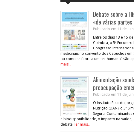
Debate sobre a His
«de várias parte
Publicado em 11 de julh
Entre os dias 13 e 15 d
Coimbra, o 5º Encontro 
Congresso Internacional
medicinais no convento dos Capuchos em Si
ou como se fabrica um ser humano" são a
mais...
Alimentação saudá
preocupação eme
Publicado em 11 de julh
O Instituto Ricardo Jor
Nutrição (DAN), o 3º S
Segura. Contaminantes 
e biodisponibilidade, o impacto na saúde, 
debate.
ler mais...