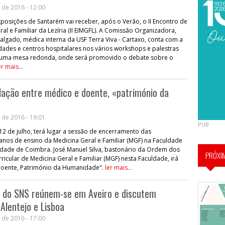
 de 2016 - 12:00
posições de Santarém vai receber, após o Verão, o II Encontro de
al e Familiar da Lezíria (II EIMGFL). A Comissão Organizadora,
algado, médica interna da USF Terra Viva - Cartaxo, conta com a
dades e centros hospitalares nos vários workshops e palestras
om uma mesa redonda, onde será promovido o debate sobre o
er mais...
lação entre médico e doente, «património da
 de 2016 - 19:01
PUB
 12 de julho, terá lugar a sessão de encerramento das
os de ensino da Medicina Geral e Familiar (MGF) na Faculdade
idade de Coimbra. José Manuel Silva, bastonário da Ordem dos
PRÓXI
cular de Medicina Geral e Familiar (MGF) nesta Faculdade, irá
-Doente, Património da Humanidade".
ler mais...
s do SNS reúnem-se em Aveiro e discutem
 Alentejo e Lisboa
 de 2016 - 17:00