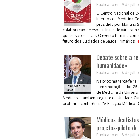
Publicado em 9 de julho
O Centro Nacional de Ex
Internos de Medicina Ger
presidida por Mariana S
colaboração de especialistas de várias uni
que se vão realizar. O evento termina c
futuro dos Cuidados de Saúde Primários.
l
Debate sobre a re
humanidade»
Publicado em 8 de julho
Na próxima terça-feira,
comemorações dos 25 an
de Medicina da Univers
Médicos e também regente da Unidade Curri
proferir a conferência "A Relação Médico
Médicos dentista
projetos-piloto do
Publicado em 8 de julho