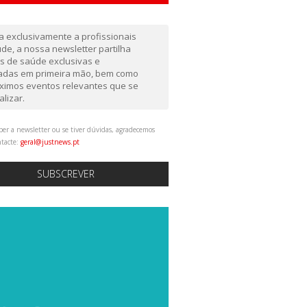
da exclusivamente a profissionais
de, a nossa newsletter partilha
as de saúde exclusivas e
gadas em primeira mão, bem como
ximos eventos relevantes que se
alizar.
ber a newsletter ou se tiver dúvidas, agradecemos
ntacte:
geral@justnews.pt
SUBSCREVER