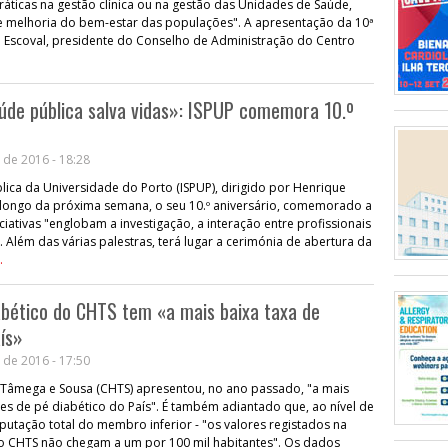
áticas na gestão clínica ou na gestão das Unidades de Saúde,
 melhoria do bem-estar das populações". A apresentação da 10ª
a Escoval, presidente do Conselho de Administração do Centro
úde pública salva vidas»: ISPUP comemora 10.º
 de 2016 - 18:28
blica da Universidade do Porto (ISPUP), dirigido por Henrique
o longo da próxima semana, o seu 10.º aniversário, comemorado a
niciativas "englobam a investigação, a interação entre profissionais
Além das várias palestras, terá lugar a cerimónia de abertura da
.
abético do CHTS tem «a mais baixa taxa de
ís»
 de 2016 - 17:50
 Tâmega e Sousa (CHTS) apresentou, no ano passado, "a mais
s de pé diabético do País". É também adiantado que, ao nível de
utação total do membro inferior - "os valores registados na
 do CHTS não chegam a um por 100 mil habitantes". Os dados