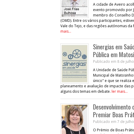
A cidade de Aveiro acol
evento promovido por J
membro do Conselho De
(OMD). Entre os vários participantes, esti
Vale do Tejo, e das regiões autónomas da 
mais...
Sinergias em Saúd
Pública em Matos
Publicado em 8 de julho
A Unidade de Saúde Púb
Municipal de Matosinhos,
único" e que se realiza
planeamento e avaliação de impacte das po
alguns dos temas em debate.
ler mais...
Desenvolvimento 
Premiar Boas Prá
Publicado em 7 de julho
O Prémio de Boas Prátic