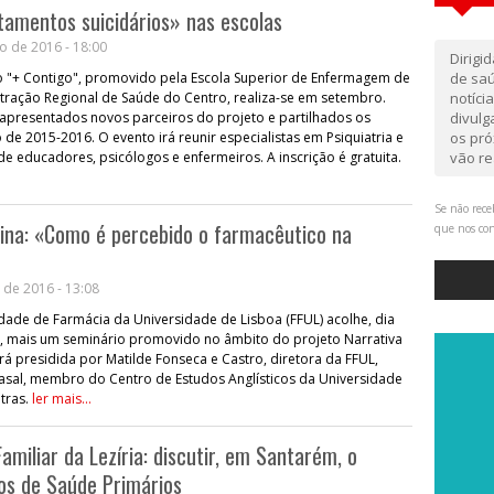
amentos suicidários» nas escolas
o de 2016 - 18:00
Dirigi
ro "+ Contigo", promovido pela Escola Superior de Enfermagem de
de saú
tração Regional de Saúde do Centro, realiza-se em setembro.
notíci
 apresentados novos parceiros do projeto e partilhados os
divul
 de 2015-2016. O evento irá reunir especialistas em Psiquiatria e
os pró
de educadores, psicólogos e enfermeiros. A inscrição é gratuita.
vão re
Se não rece
ina: «Como é percebido o farmacêutico na
que nos co
»
 de 2016 - 13:08
dade de Farmácia da Universidade de Lisboa (FFUL) acolhe, dia
ra, mais um seminário promovido no âmbito do projeto Narrativa
rá presidida por Matilde Fonseca e Castro, diretora da FFUL,
sal, membro do Centro de Estudos Anglísticos da Universidade
tras.
ler mais...
amiliar da Lezíria: discutir, em Santarém, o
os de Saúde Primários