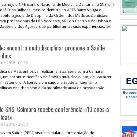
heu hoje o 1.º Encontro Nacional de Medicina Dentária no SNS, um
osé Frias Bulhosa, médico dentista no ACES Baixo Vouga e
ontológico e de Disciplina da Ordem dos Médicos Dentistas
veram profissionais da ULS Nordeste, ARS do Centro e de Lisboa e
Madeira e dos Açores, que partilharam as suas experiências.
ler
e: encontro multidisciplinar promove a Saúde
inhos
 de 2016 - 09:36
lica de Matosinhos vai realizar, em parceria com a Câmara
 um encontro científico de âmbito multidisciplinar, de "carácter
 em setembro. A literacia em saúde, a saúde ambiental, o
líticas de urbanismo e da mobilidade ativa de pessoas são
do SNS: Coimbra recebe conferência «10 anos a
ticas»
 de 2016 - 21:00
as em Saúde (PBPS) visa "estimular a apresentação de