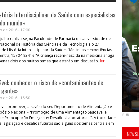
tória Interdisciplinar da Saúde com especialistas
s do mundo»
o de 2016 - 17:00
e julho realiza-se, na Faculdade de Farmácia da Universidade de
Nacional de História das Ciências e da Tecnologia e o 2.º
 de História Interdisciplinar da Saúde. "Mesinhas e experiências
ntra, 1570-1834" e "A criança recém-nascida na medicina antiga
penas dois dos muitos temas que estarão em discussão.
ler
vel: conhecer o risco de «contaminantes de
rgente»
o de 2016 - 15:50
ge vai promover, através do seu Departamento de Alimentação e
impósio Nacional - "Promoção de uma Alimentação Saudável e
PUB
de Preocupação Emergente: Desafios Laboratoriais". A toxicidade
a legislação e desafios futuros são alguns dos temas centrais em
NEWSLE