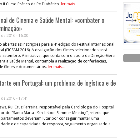
 II Curso Prático de Pé Diabético.
ler mais...
ional de Cinema e Saúde Mental: «combater o
iminação»
 de 2016 - 16:00
o abertas as inscrições para a 4ª edição do Festival Internacional
l (FICSAM 2016). A divulgação dos filmes selecionados será
 setembro. A iniciativa, que conta com o apoio da Direção-Geral
ra a Saúde Mental, contempla a realização de conferências,
de filmes e documentários.
ler mais...
arte em Portugal: um problema de logística e de
 de 2016 - 17:41
ews, Rui Cruz Ferreira, responsável pela Cardiologia do Hospital
tor do "Santa Marta - 9th Lisbon Summer Meeting", referiu que
departamentos deveriam lutar por conseguir manter uma
lidade e de capacidade de resposta, seguimento organizado e