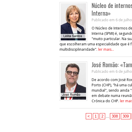
Núcleo de interno
Interna»
Publicado em 6 de julho
O Núcleo de Internos de
Interna (SPMI) é, segund
"muito particular. Na su
que escolheram uma especialidade que é fa
multidisciplinaridade".
ler mais...
José Romão: «Tamb
Publicado em 6 de julho
De acordo com José Ro
Porto (CHP), "há uma cu
mundial", sendo ainda "
em debate numa reunião
Crónica do CHP.
ler mais
<
1
2
...
308
309