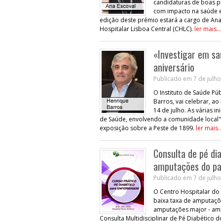
candidaturas de boas pr
com impacto na saúde e
edição deste prémio estará a cargo de An
Hospitalar Lisboa Central (CHLC).
ler mais...
«Investigar em sa
aniversário
Publicado em 7 de julho
O Instituto de Saúde Pú
Barros, vai celebrar, a
14 de julho. As várias i
de Saúde, envolvendo a comunidade local". 
exposição sobre a Peste de 1899.
ler mais..
Consulta de pé di
amputações do pa
Publicado em 7 de julho
O Centro Hospitalar do
baixa taxa de amputaçõe
amputações major - amp
Consulta Multidisciplinar de Pé Diabético