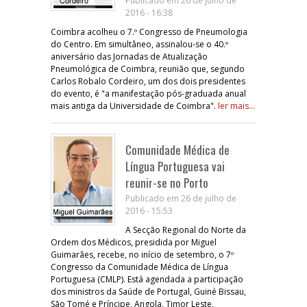
Publicado em 26 de julho de
2016 - 16:38
Coimbra acolheu o 7.º Congresso de Pneumologia
do Centro. Em simultâneo, assinalou-se o 40.º
aniversário das Jornadas de Atualização
Pneumológica de Coimbra, reunião que, segundo
Carlos Robalo Cordeiro, um dos dois presidentes
do evento, é "a manifestação pós-graduada anual
mais antiga da Universidade de Coimbra".
ler mais...
Comunidade Médica de
Língua Portuguesa vai
reunir-se no Porto
Publicado em 26 de julho de
2016 - 15:53
A Secção Regional do Norte da
Ordem dos Médicos, presidida por Miguel
Guimarães, recebe, no início de setembro, o 7º
Congresso da Comunidade Médica de Língua
Portuguesa (CMLP). Está agendada a participação
dos ministros da Saúde de Portugal, Guiné Bissau,
São Tomé e Príncipe, Angola, Timor Leste,