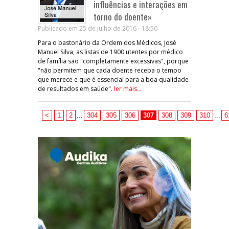
influências e interações em
torno do doente»
Publicado em 25 de julho de 2016 - 18:50
Para o bastonário da Ordem dos Médicos, José
Manuel Silva, as listas de 1900 utentes por médico
de família são "completamente excessivas", porque
"não permitem que cada doente receba o tempo
que merece e que é essencial para a boa qualidade
de resultados em saúde".
ler mais...
<
1
2
...
304
305
306
307
308
309
310
...
6