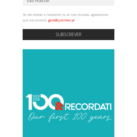
vão realizar.
Se não receber a newsletter ou se tiver dúvidas, agradecemos
que nos contacte:
geral@justnews.pt
SUBSCREVER