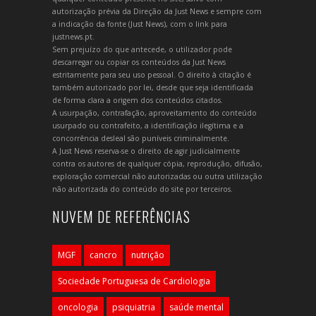
autorização prévia da Direção da Just News e sempre com
a indicação da fonte (Just News), com o link para
justnews.pt.
Sem prejuízo do que antecede, o utilizador pode
descarregar ou copiar os conteúdos da Just News
estritamente para seu uso pessoal. O direito à citação é
também autorizado por lei, desde que seja identificada
de forma clara a origem dos conteúdos citados.
A usurpação, contrafação, aproveitamento do conteúdo
usurpado ou contrafeito, a identificação ilegítima e a
concorrência desleal são puníveis criminalmente.
A Just News reserva-se o direito de agir judicialmente
contra os autores de qualquer cópia, reprodução, difusão,
exploração comercial não autorizadas ou outra utilização
não autorizada do conteúdo do site por terceiros.
NUVEM DE REFERÊNCIAS
MGF
cancro
nutrição
Sociedade Portuguesa de Cardiologia
oncologia
psiquiatria
saúde mental