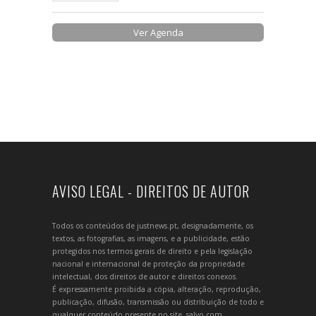
Ver Agenda
AVISO LEGAL - DIREITOS DE AUTOR
Todos os conteúdos de justnews.pt, designadamente, os
textos, as fotografias, as imagens, e a publicidade, estão
protegidos nos termos gerais de direito e pela legislação
nacional e internacional de proteção da propriedade
intelectual, dos direitos de autor e direitos conexos.
É expressamente proibida a cópia, alteração, reprodução,
publicação, difusão, transmissão ou distribuição de todo e
qualquer conteúdo presente no site, salvo com