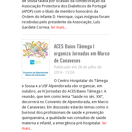
de Sousa falava por ocasião da condecoração da
Associação Protectora dos Diabéticos de Portugal
(APDP) com o título de membro honorário da
Ordem do Infante D. Henrique, cujas insígnias foram
recebidas pelo presidente da Associação, Luís
Gardete Correia.
ler mais...
ACES Baixo Tâmega I
organiza Jornadas em Marco
de Canaveses
Publicado em 28 de julho de
2016 - 13:26
O Centro Hospitalar do Tâmega
e Sousa e a USF Alpendorada vão organizar, em
outubro, as IV Jornadas do ACES Baixo Tâmega I. A
reunião, que tem como lema "Saúde no séc. XXI",
decorrerá no Convento de Alpendorada, em Marco
de Canaveses. Em discussão estarão temas como o
burnout dos profissionais de saúde e prevenção
quinquenária, a qualidade nas consultas de saúde
materna e infantil, a emergência pré-hospitalar.
ler
mais...