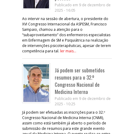
Publicado em 9 de dezembro de
2025 - 16:05
Ao intervir na sessão de abertura, o presidente do
XVI Congresso Internacional da ASPESM, Francisco
Sampaio, chamou a atenção para o
“subaproveitamento” dos enfermeiros especialistas
em Enfermagem de SM e Psiquiátrica na realização
de intervenções psicoterapêuticas, apesar de terem
competência para tal.
ler mais...
Já podem ser submetidos
resumos para o 32.º
Congresso Nacional de
Medicina Interna
Publicado em 9 de dezembro de
2025 - 10:25
Já podem ser efetuadas as inscrições para o 32.º
Congresso Nacional de Medicina Interna (CNMI),
assim como está também já aberto o período de
submissão de resumos para este grande evento
anual da Medicina Interna. O evento realiza-se entre