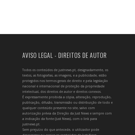
AVISO LEGAL - DIREITOS DE AUTOR
Todos os conteúdos de justnews.pt, designadamente, os
textos, as fotografias, as imagens, e a publicidade, estão
protegidos nos termos gerais de direito e pela legislação
nacional e internacional de proteção da propriedade
intelectual, dos direitos de autor e direitos conexos.
É expressamente proibida a cópia, alteração, reprodução,
publicação, difusão, transmissão ou distribuição de todo e
qualquer conteúdo presente no site, salvo com
autorização prévia da Direção da Just News e sempre com
a indicação da fonte (Just News), com o link para
justnews.pt.
Sem prejuízo do que antecede, o utilizador pode
descarregar ou copiar os conteúdos da Just News