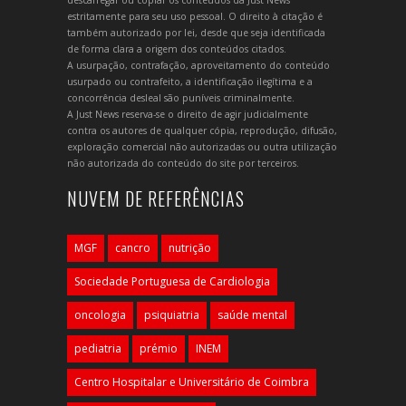
estritamente para seu uso pessoal. O direito à citação é
também autorizado por lei, desde que seja identificada
de forma clara a origem dos conteúdos citados.
A usurpação, contrafação, aproveitamento do conteúdo
usurpado ou contrafeito, a identificação ilegítima e a
concorrência desleal são puníveis criminalmente.
A Just News reserva-se o direito de agir judicialmente
contra os autores de qualquer cópia, reprodução, difusão,
exploração comercial não autorizadas ou outra utilização
não autorizada do conteúdo do site por terceiros.
NUVEM DE REFERÊNCIAS
MGF
cancro
nutrição
Sociedade Portuguesa de Cardiologia
oncologia
psiquiatria
saúde mental
pediatria
prémio
INEM
Centro Hospitalar e Universitário de Coimbra