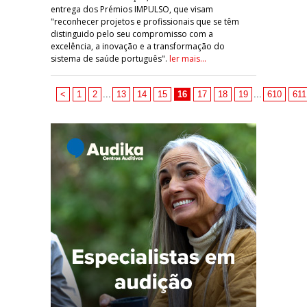
entrega dos Prémios IMPULSO, que visam
"reconhecer projetos e profissionais que se têm
distinguido pelo seu compromisso com a
excelência, a inovação e a transformação do
sistema de saúde português".
ler mais...
<
1
2
...
13
14
15
16
17
18
19
...
610
611