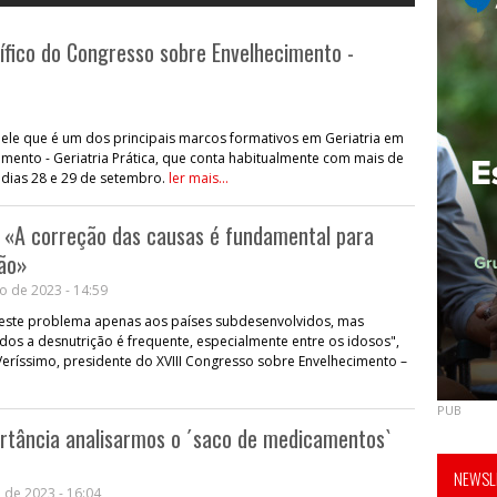
ífico do Congresso sobre Envelhecimento -
quele que é um dos principais marcos formativos em Geriatria em
imento - Geriatria Prática, que conta habitualmente com mais de
s dias 28 e 29 de setembro.
ler mais...
: «A correção das causas é fundamental para
ção»
o de 2023 - 14:59
este problema apenas aos países subdesenvolvidos, mas
os a desnutrição é frequente, especialmente entre os idosos",
Veríssimo, presidente do XVIII Congresso sobre Envelhecimento –
PUB
ortância analisarmos o ´saco de medicamentos`
NEWSLE
 de 2023 - 16:04