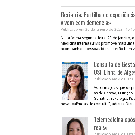
Geriatria: Partilha de experiênc
vivem com demência»
Publicado em 20 de janeiro de 2023 - 15:15
Na próxima segunda-feira, 23 de janeiro, 
Medicina Interna (SPMI) promove mais uma
acompanham pessoas idosas serão bem vind
Consulta de Gestã
USF Linha de Algé
Publicado em 4 de janei
As formações que os pr
as de Gestão, Nutrição,
Geriatria, Sexologia, Ps
novas valências de consulta", adianta Dia
Telemedicina após
reais»
Publicado em 6 de sete