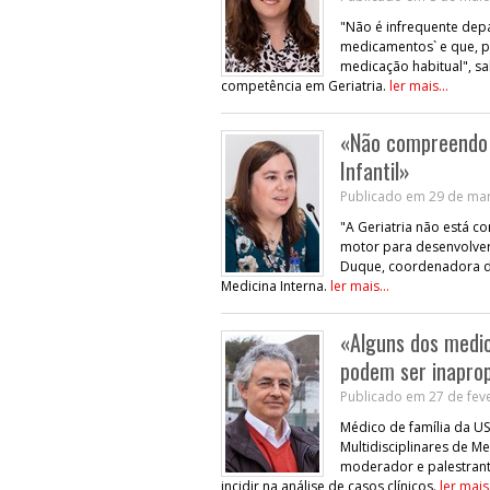
"Não é infrequente de
medicamentos` e que, po
medicação habitual", sa
competência em Geriatria.
ler mais...
«Não compreendo 
Infantil»
Publicado em 29 de mar
"A Geriatria não está c
motor para desenvolver 
Duque, coordenadora do
Medicina Interna.
ler mais...
«Alguns dos medic
podem ser inapro
Publicado em 27 de feve
Médico de família da U
Multidisciplinares de Me
moderador e palestrant
incidir na análise de casos clínicos.
ler mais.