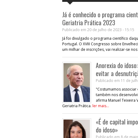
Já é conhecido o programa cient
Geriatria Prática 2023
Publicado em 20 de julho de 2023 - 15:15
Já foi divulgado o programa científico da
Portugal. O XVIII Congresso sobre Envelhec
um milhar de inscrições, vai realizar-se no
Anorexia do idoso
evitar a desnutri
Publicado em 11 de julh
"Costumamos associar 
também nos desenvolvid
afirma Manuel Teixeira 
Geriatria Prática.
ler mais...
«É de capital imp
do idoso»
Publicado em 8 de maio