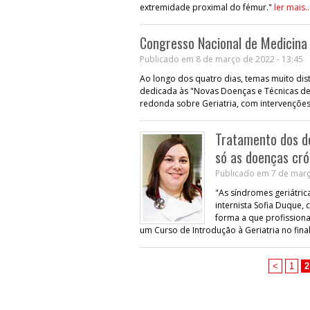
extremidade proximal do fémur."
ler mais..
Congresso Nacional de Medicina 
Publicado em 8 de março de 2022 - 13:45
Ao longo dos quatro dias, temas muito dis
dedicada às "Novas Doenças e Técnicas d
redonda sobre Geriatria, com intervençõe
Tratamento dos d
só as doenças cró
Publicado em 7 de març
"As síndromes geriátric
internista Sofia Duque,
forma a que profission
um Curso de Introdução à Geriatria no fin
<
1
2