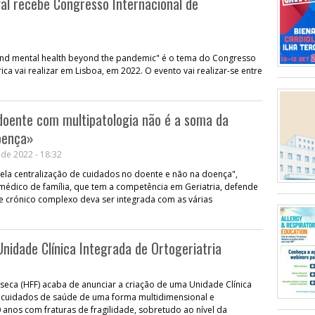
al recebe Congresso Internacional de
ps and mental health beyond the pandemic" é o tema do Congresso
ica vai realizar em Lisboa, em 2022. O evento vai realizar-se entre
doente com multipatologia não é a soma da
oença»
 de 2022 - 18:32
ela centralização de cuidados no doente e não na doença",
médico de família, que tem a competência em Geriatria, defende
e crónico complexo deva ser integrada com as várias
nidade Clínica Integrada de Ortogeriatria
eca (HFF) acaba de anunciar a criação de uma Unidade Clínica
r "cuidados de saúde de uma forma multidimensional e
0 anos com fraturas de fragilidade, sobretudo ao nível da