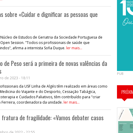
ias sobre «Cuidar e dignificar as pessoas que
o Núcleo de Estudos de Geriatria da Sociedade Portuguesa de
 Open Session. "Todos os profissionais de saúde que
os", afirma a internista Sofia Duque.
ler mais...
o de Peso será a primeira de novas valências da
s
PUB
ro de 2023 - 18:11
ofissionais da USF Linha de Algés têm realizado em áreas como
PRÓXI
 Medicina do Viajante e do Desporto, Cessação Tabágica,
icoterapia e Cuidados Paliativos, têm contribuído para "criar
na Ferreira, coordenadora da unidade.
ler mais...
 fratura de fragilidade: «Vamos debater casos
mbro de 2022 - 22:55