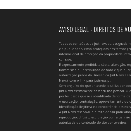
AVISO LEGAL - DIREITOS DE A
Todos os conteúdos de justnews.pt, designadament
e a publicidade, estão protegidos nos termos gera
internacional de proteção da propriedade intelec
conexos.
É expressamente proibida a cópia, alteração, re
transmissão ou distribuição de todo e qualquer
autorização prévia da Direção da Just News e se
News), com o link para justnews.pt.
Sem prejuízo do que antecede, o utilizador pod
Just News estritamente para seu uso pessoal. O
por lei, desde que seja identificada de forma cl
A usurpação, contrafação, aproveitamento do c
identificação ilegítima e a concorrência desleal
A Just News reserva-se o direito de agir judicia
reprodução, difusão, exploração comercial não 
autorizada do conteúdo do site por terceiros.