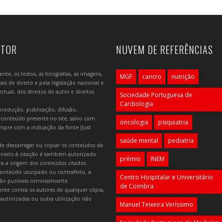
UTOR
NUVEM DE REFERÊNCIAS
e, os textos, as fotografias, as imagens,
MGF
cancro
nutrição
is de direito e pela legislação nacional e
tual, dos direitos de autor e direitos
Sociedade Portuguesa de
Cardiologia
produção, publicação, difusão,
 conteúdo presente no site, salvo com
oncologia
psiquiatria
mpre com a indicação da fonte (Just
saúde mental
pediatria
e descarregar ou copiar os conteúdos da
 direito à citação é também autorizado
prémio
INEM
ara a origem dos conteúdos citados.
onteúdo usurpado ou contrafeito, a
Centro Hospitalar e Universitário
 são puníveis criminalmente.
de Coimbra
lmente contra os autores de qualquer cópia,
autorizadas ou outra utilização não
Manuel Teixeira Veríssimo