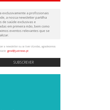
da exclusivamente a profissionais
de, a nossa newsletter partilha
as de saúde exclusivas e
gadas em primeira mão, bem como
ximos eventos relevantes que se
alizar.
ber a newsletter ou se tiver dúvidas, agradecemos
ntacte:
geral@justnews.pt
SUBSCREVER