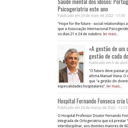
Saúde mental dos idosos: Portug
Psicogeriatria este ano
Publicado em 29 de maio de 2022 - 17:30
"Hope for the future - social relationshi
que a Associação Internacional Psicogeriátr
os dias 21 e 24 de outubro.
ler mais...
«A gestão de um 
gestão de cada d
Publicado em 5 de abril
"O futuro deve passar p
afirma Manuel Viana. O 
que "a gestão do doent
especialidades hospitalares".
ler mais...
Hospital Fernando Fonseca cria U
Publicado em 24 de março de 2022 - 13:20
O Hospital Professor Doutor Fernando Fons
Integrada de Ortogeriatria que irá presta
interdisciplinar, aos doentes maiores de 6