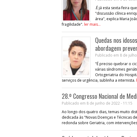
.É já esta sexta-feira 
"discussão clínica enr
área", explica Maria Jo
fragilidade".
ler mais...
Quedas nos idoso
abordagem preven
Publicado em 8 de julho
"É preciso quebrar o ci
várias síndromes geriát
Ortogeriatria do Hospit
serviços de urgência, sublinha a internista.
28.º Congresso Nacional de Medi
Publicado em 8 de junho de 2022 - 11:15
Ao longo dos quatro dias, temas muito dis
dedicada às "Novas Doenças e Técnicas d
redonda sobre Geriatria, com intervençõe