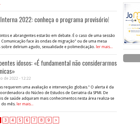
.
Interna 2022: conheça o programa provisório!
tintos e abrangentes estarão em debate. É o caso de uma sessão
e Comunicação face às ondas de migração" ou de uma mesa
s sobre delirium agudo, sexualidade e polimedicação.
ler mais...
oentes idosos: «É fundamental não considerarmos
nicas»
o de 2022 - 12:22
as requerem uma avaliação e intervenção globais." O alerta é da
 coordenadora do Núcleo de Estudos de Geriatria da SPMI. De
ais de saúde adquiram mais conhecimentos nesta área realiza-se
al do mês.
ler mais...
3
4
5
6
7
8
9
>