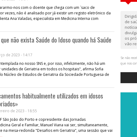
pararmo-nos com o doente que chega com um ´saco de
r vezes, não é analisado por já existir um registo eletrónico da
Dirigi
lienta Ana Valadas, especialista em Medicina Interna com
de saú
notíci
divul
que não exista Saúde do Idoso quando há Saúde
os pró
vão re
ço de 2023 - 14:17
Se não rece
ontemplada no nosso SNS e, por isso, infelizmente, não há um
que nos co
unidades de Geriatria em todos os hospitais", afirma Sofia
 Núcleo de Estudos de Geriatria da Sociedade Portuguesa de
amentos habitualmente utilizados em idosos
priados»
reiro de 2023 - 18:55
SF São João do Porto e copresidente das Jornadas
dicina Geral e Familiar, Manuel Viana vai ser, simultaneamente,
e na mesa-redonda "Desafios em Geriatria", uma sessão que vai
..