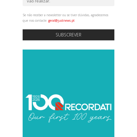
vão realizar.
Se não receber a newsletter ou se tiver dúvidas, agradecemos
que nos contacte:
geral@justnews.pt
SUBSCREVER