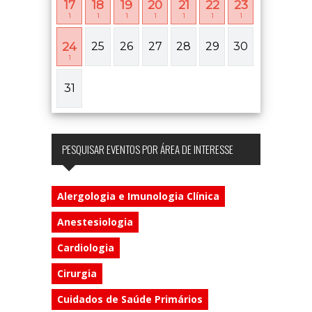
17
18
19
20
21
22
23
1
1
1
1
1
1
1
24
25
26
27
28
29
30
1
31
PESQUISAR EVENTOS POR ÁREA DE INTERESSE
Alergologia e Imunologia Clínica
Anestesiologia
Cardiologia
Cirurgia
Cuidados de Saúde Primários