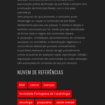
autorização prévia da Direção da Just News e sempre com
a indicação da fonte (Just News), com o link para
justnews.pt.
Sem prejuízo do que antecede, o utilizador pode
descarregar ou copiar os conteúdos da Just News
estritamente para seu uso pessoal. O direito à citação é
também autorizado por lei, desde que seja identificada
de forma clara a origem dos conteúdos citados.
A usurpação, contrafação, aproveitamento do conteúdo
usurpado ou contrafeito, a identificação ilegítima e a
concorrência desleal são puníveis criminalmente.
A Just News reserva-se o direito de agir judicialmente
contra os autores de qualquer cópia, reprodução, difusão,
exploração comercial não autorizadas ou outra utilização
não autorizada do conteúdo do site por terceiros.
NUVEM DE REFERÊNCIAS
MGF
cancro
nutrição
Sociedade Portuguesa de Cardiologia
oncologia
psiquiatria
saúde mental