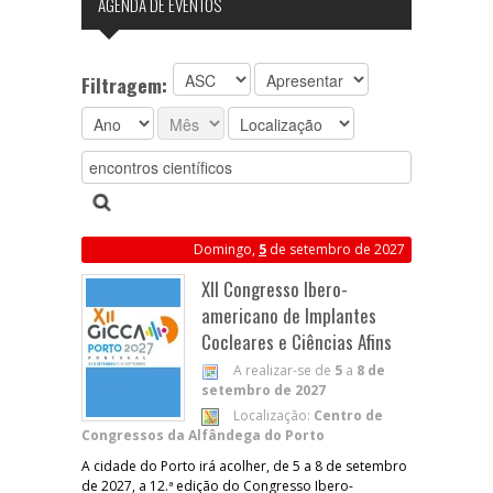
AGENDA DE EVENTOS
Filtragem:
Domingo,
5
de setembro de 2027
XII Congresso Ibero-
americano de Implantes
Cocleares e Ciências Afins
A realizar-se de
5
a
8 de
setembro de 2027
Localização:
Centro de
Congressos da Alfândega do Porto
A cidade do Porto irá acolher, de 5 a 8 de setembro
de 2027, a 12.ª edição do Congresso Ibero-