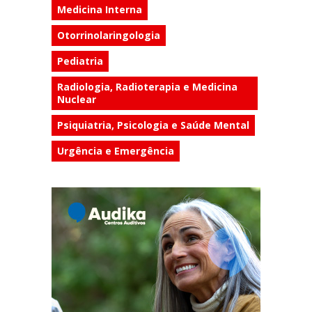
Medicina Interna
Otorrinolaringologia
Pediatria
Radiologia, Radioterapia e Medicina
Nuclear
Psiquiatria, Psicologia e Saúde Mental
Urgência e Emergência