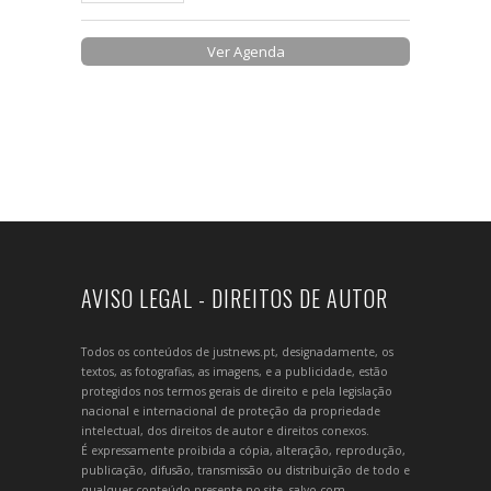
Ver Agenda
AVISO LEGAL - DIREITOS DE AUTOR
Todos os conteúdos de justnews.pt, designadamente, os
textos, as fotografias, as imagens, e a publicidade, estão
protegidos nos termos gerais de direito e pela legislação
nacional e internacional de proteção da propriedade
intelectual, dos direitos de autor e direitos conexos.
É expressamente proibida a cópia, alteração, reprodução,
publicação, difusão, transmissão ou distribuição de todo e
qualquer conteúdo presente no site, salvo com