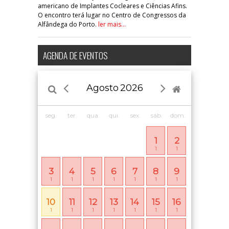
americano de Implantes Cocleares e Ciências Afins.
O encontro terá lugar no Centro de Congressos da
Alfândega do Porto.
ler mais...
AGENDA DE EVENTOS
Agosto
2026
seg.
ter.
qua.
qui.
sex.
sáb.
dom.
1
2
1
1
3
4
5
6
7
8
9
1
1
1
1
1
1
1
10
11
12
13
14
15
16
1
1
1
1
1
1
1