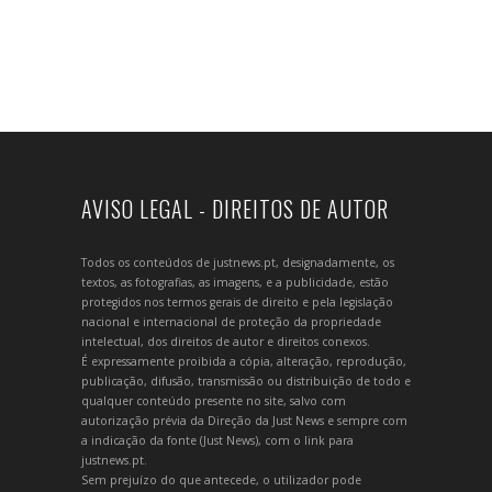
AVISO LEGAL - DIREITOS DE AUTOR
Todos os conteúdos de justnews.pt, designadamente, os
textos, as fotografias, as imagens, e a publicidade, estão
protegidos nos termos gerais de direito e pela legislação
nacional e internacional de proteção da propriedade
intelectual, dos direitos de autor e direitos conexos.
É expressamente proibida a cópia, alteração, reprodução,
publicação, difusão, transmissão ou distribuição de todo e
qualquer conteúdo presente no site, salvo com
autorização prévia da Direção da Just News e sempre com
a indicação da fonte (Just News), com o link para
justnews.pt.
Sem prejuízo do que antecede, o utilizador pode