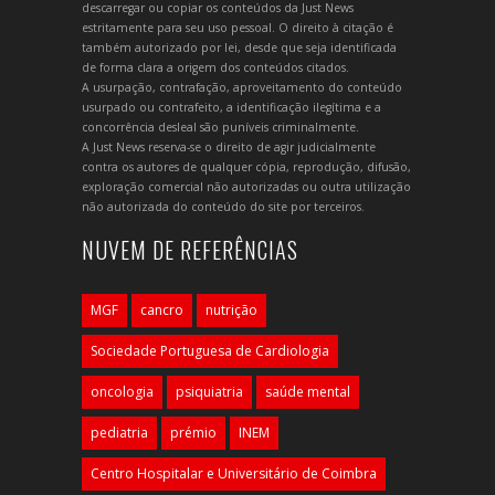
descarregar ou copiar os conteúdos da Just News
estritamente para seu uso pessoal. O direito à citação é
também autorizado por lei, desde que seja identificada
de forma clara a origem dos conteúdos citados.
A usurpação, contrafação, aproveitamento do conteúdo
usurpado ou contrafeito, a identificação ilegítima e a
concorrência desleal são puníveis criminalmente.
A Just News reserva-se o direito de agir judicialmente
contra os autores de qualquer cópia, reprodução, difusão,
exploração comercial não autorizadas ou outra utilização
não autorizada do conteúdo do site por terceiros.
NUVEM DE REFERÊNCIAS
MGF
cancro
nutrição
Sociedade Portuguesa de Cardiologia
oncologia
psiquiatria
saúde mental
pediatria
prémio
INEM
Centro Hospitalar e Universitário de Coimbra