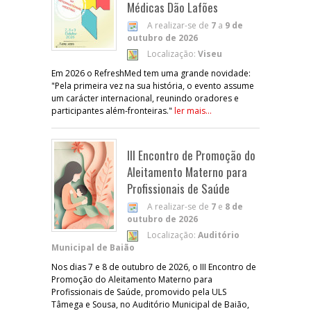
Médicas Dão Lafões
A realizar-se de
7
a
9 de
outubro de 2026
Localização:
Viseu
Em 2026 o RefreshMed tem uma grande novidade:
"Pela primeira vez na sua história, o evento assume
um carácter internacional, reunindo oradores e
participantes além-fronteiras."
ler mais...
III Encontro de Promoção do
Aleitamento Materno para
Profissionais de Saúde
A realizar-se de
7
e
8 de
outubro de 2026
Localização:
Auditório
Municipal de Baião
Nos dias 7 e 8 de outubro de 2026, o III Encontro de
Promoção do Aleitamento Materno para
Profissionais de Saúde, promovido pela ULS
Tâmega e Sousa, no Auditório Municipal de Baião,