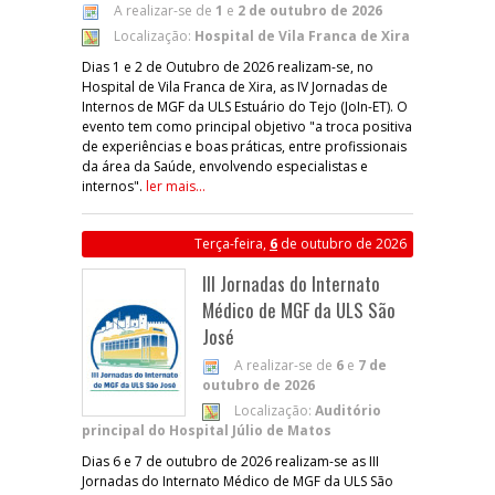
A realizar-se de
1
e
2 de outubro de 2026
Localização:
Hospital de Vila Franca de Xira
Dias 1 e 2 de Outubro de 2026 realizam-se, no
Hospital de Vila Franca de Xira, as IV Jornadas de
Internos de MGF da ULS Estuário do Tejo (JoIn-ET). O
evento tem como principal objetivo "a troca positiva
de experiências e boas práticas, entre profissionais
da área da Saúde, envolvendo especialistas e
internos".
ler mais...
Terça-feira,
6
de outubro de 2026
III Jornadas do Internato
Médico de MGF da ULS São
José
A realizar-se de
6
e
7 de
outubro de 2026
Localização:
Auditório
principal do Hospital Júlio de Matos
Dias 6 e 7 de outubro de 2026 realizam-se as III
Jornadas do Internato Médico de MGF da ULS São