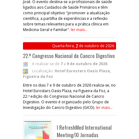
José. O evento destina-se a profissionais de saúde
ligados aos Cuidados de Saúde Primários e têm
como principal objetivo "promover a atualização
científica, a partilha de experiências e a reflexão
sobre temas relevantes para a prática clínica em
Medicina Geral e Familiar".
ler mais...
Quarta-feira,
7
de outubro de 2026
22.º Congresso Nacional de Cancro Digestivo
A realizar-se de
7
a
9 de outubro de 2026
Localização:
Hotel Eurostars Oasis Plaza,
Figueira da Foz
Entre os dias 7 e 9 de outubro de 2026 realiza-se, no
Hotel Eurostars Oasis Plaza, na Figueira da Foz, a
22.ª edição do Congresso Nacional de Cancro
Digestivo. O evento é organizado pelo Grupo de
Investigação do Cancro Digestivo (GICD).
ler mais...
I RefreshMed International
Meeting/XI Jornadas