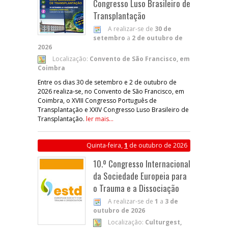
Congresso Luso Brasileiro de
Transplantação
A realizar-se de
30 de
setembro
a
2 de outubro de
2026
Localização:
Convento de São Francisco, em
Coimbra
Entre os dias 30 de setembro e 2 de outubro de
2026 realiza-se, no Convento de São Francisco, em
Coimbra, o XVIII Congresso Português de
Transplantação e XXIV Congresso Luso Brasileiro de
Transplantação.
ler mais...
Quinta-feira,
1
de outubro de 2026
10.º Congresso Internacional
da Sociedade Europeia para
o Trauma e a Dissociação
A realizar-se de
1
a
3 de
outubro de 2026
Localização:
Culturgest,