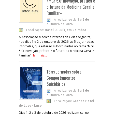
«MGF 5.0: Inovação, prática e
o futuro da Medicina Geral e
Familiar»
A realizar-se de
1
e
2 de
outubro de 2026
Localização:
Hotel D. Luís, em Coimbra
A Associação Médicos Internos de Celas organiza,
nos dias 1 e 2 de outubro de 2026, as 5.as Jornadas
Inforcelas, que estarão subordinadas ao tema "MGF
5.0: Inovação, prática e o futuro da Medicina Geral e
Familiar".
ler mais...
13.as Jornadas sobre
Comportamentos
Suicidários
A realizar-se de
1
a
3 de
outubro de 2026
Localização:
Grande Hotel
do Luso - Luso
Dias 1, 2 e 3 de outubro de 2026 realizam-se, no