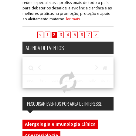
reúne especialistas e profissionais de todo o país
para debater os desafios, a evidência científica e as
melhores práticas na promoção, proteção e apoio
ao aleitamento materno.
ler mais...
<
1
2
3
4
5
6
7
>
AGENDA DE EVENTOS
seg.
ter.
qua.
qui.
sex.
sáb.
dom.
PESQUISAR EVENTOS POR ÁREA DE INTERESSE
Alergologia e Imunologia Clínica
Anestesiologia