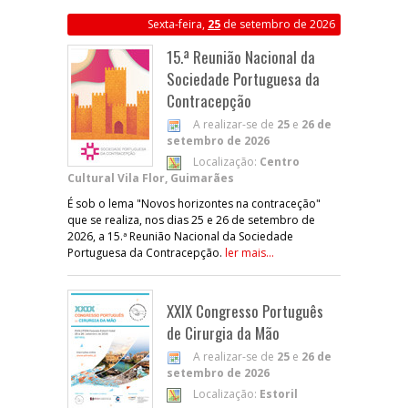
Sexta-feira,
25
de setembro de 2026
15.ª Reunião Nacional da
Sociedade Portuguesa da
Contracepção
A realizar-se de
25
e
26 de
setembro de 2026
Localização:
Centro
Cultural Vila Flor, Guimarães
É sob o lema "Novos horizontes na contraceção"
que se realiza, nos dias 25 e 26 de setembro de
2026, a 15.ª Reunião Nacional da Sociedade
Portuguesa da Contracepção.
ler mais...
XXIX Congresso Português
de Cirurgia da Mão
A realizar-se de
25
e
26 de
setembro de 2026
Localização:
Estoril