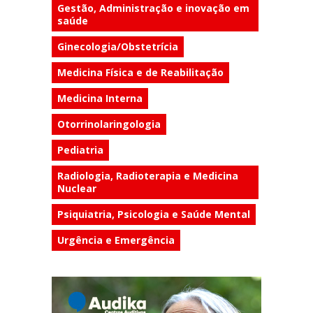
Gestão, Administração e inovação em
saúde
Ginecologia/Obstetrícia
Medicina Física e de Reabilitação
Medicina Interna
Otorrinolaringologia
Pediatria
Radiologia, Radioterapia e Medicina
Nuclear
Psiquiatria, Psicologia e Saúde Mental
Urgência e Emergência