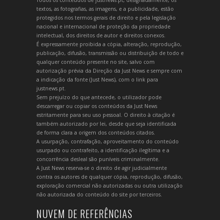
textos, as fotografias, as imagens, e a publicidade, estão
protegidos nos termos gerais de direito e pela legislação
nacional e internacional de proteção da propriedade
intelectual, dos direitos de autor e direitos conexos.
É expressamente proibida a cópia, alteração, reprodução,
publicação, difusão, transmissão ou distribuição de todo e
qualquer conteúdo presente no site, salvo com
autorização prévia da Direção da Just News e sempre com
a indicação da fonte (Just News), com o link para
justnews.pt.
Sem prejuízo do que antecede, o utilizador pode
descarregar ou copiar os conteúdos da Just News
estritamente para seu uso pessoal. O direito à citação é
também autorizado por lei, desde que seja identificada
de forma clara a origem dos conteúdos citados.
A usurpação, contrafação, aproveitamento do conteúdo
usurpado ou contrafeito, a identificação ilegítima e a
concorrência desleal são puníveis criminalmente.
A Just News reserva-se o direito de agir judicialmente
contra os autores de qualquer cópia, reprodução, difusão,
exploração comercial não autorizadas ou outra utilização
não autorizada do conteúdo do site por terceiros.
NUVEM DE REFERÊNCIAS